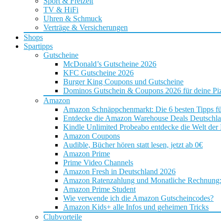
Sport & Freizeit
TV & HiFi
Uhren & Schmuck
Verträge & Versicherungen
Shops
Spartipps
Gutscheine
McDonald’s Gutscheine 2026
KFC Gutscheine 2026
Burger King Coupons und Gutscheine
Dominos Gutschein & Coupons 2026 für deine Piz
Amazon
Amazon Schnäppchenmarkt: Die 6 besten Tipps f
Entdecke die Amazon Warehouse Deals Deutschl
Kindle Unlimited Probeabo entdecke die Welt der
Amazon Coupons
Audible, Bücher hören statt lesen, jetzt ab 0€
Amazon Prime
Prime Video Channels
Amazon Fresh in Deutschland 2026
Amazon Ratenzahlung und Monatliche Rechnung: D
Amazon Prime Student
Wie verwende ich die Amazon Gutscheincodes?
Amazon Kids+ alle Infos und geheimen Tricks
Clubvorteile