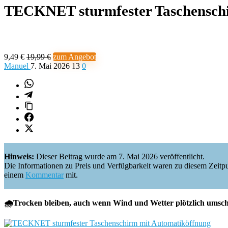
TECKNET sturmfester Taschenschi
9,49 €
19,99 €
zum Angebot
Manuel
7. Mai 2026
13
0
Hinweis:
Dieser Beitrag wurde am 7. Mai 2026 veröffentlicht.
Die Informationen zu Preis und Verfügbarkeit waren zu diesem Zeitpunkt 
einem
Kommentar
mit.
🌧️Trocken bleiben, auch wenn Wind und Wetter plötzlich umsch