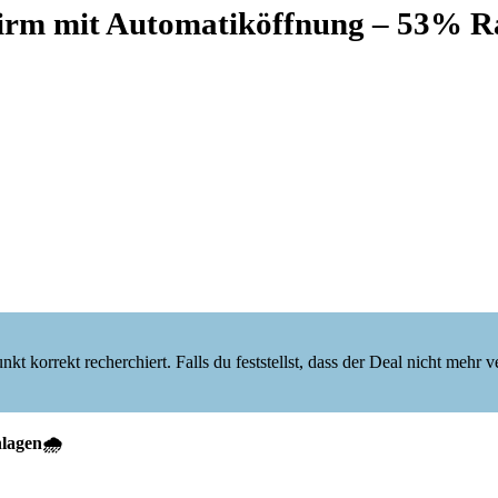
rm mit Automatiköffnung – 53% R
korrekt recherchiert. Falls du feststellst, dass der Deal nicht mehr verf
lagen🌧️