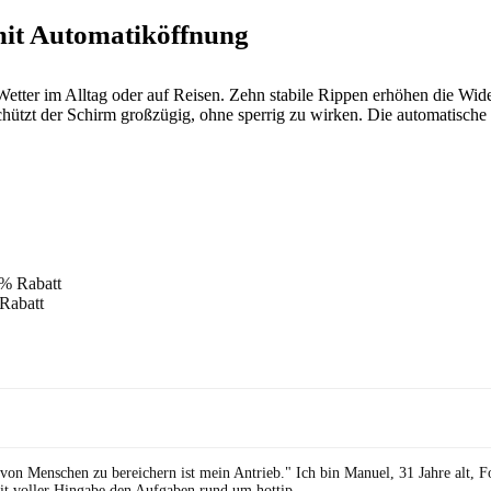
it Automatiköffnung
etter im Alltag oder auf Reisen. Zehn stabile Rippen erhöhen die Wid
ützt der Schirm großzügig, ohne sperrig zu wirken. Die automatische Ö
Rabatt
 von Menschen zu bereichern ist mein Antrieb." Ich bin Manuel, 31 Jahre alt, 
it voller Hingabe den Aufgaben rund um hottip.