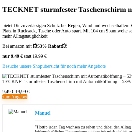
TECKNET sturmfester Taschenschirm m
bietet Dir zuverlässigen Schutz bei Regen, Wind und wechselhaftem W
Platz in Rucksack, Tasche oder Auto spart. Mit 104 cm Spannweite sch
mehr Alltagstauglichkeit.
Bei amazon mit
💥53% Rabatt💥
nur 9,49 €
statt 19,99 €
Besuche unsere Shopübersicht für noch mehr Angebote
TECKNET sturmfester Taschenschirm mit Automatiköffnung – 53% 
9,49 €
19,99 €
zum Angebot
Manuel
"Hottip jeden Tag wachsen zu sehen und dabei den Alltag
leidenschaftlicher Unternehmer widme ich mich täglich m