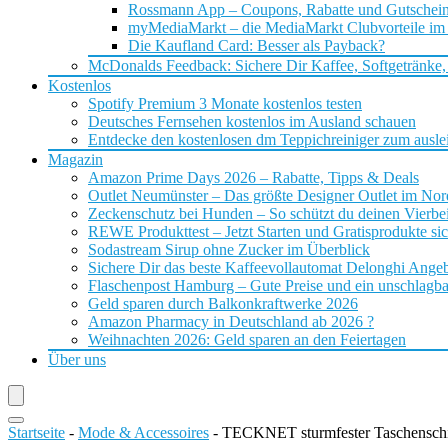
Rossmann App – Coupons, Rabatte und Gutschei
myMediaMarkt – die MediaMarkt Clubvorteile im
Die Kaufland Card: Besser als Payback?
McDonalds Feedback: Sichere Dir Kaffee, Softgetränke,
Kostenlos
Spotify Premium 3 Monate kostenlos testen
Deutsches Fernsehen kostenlos im Ausland schauen
Entdecke den kostenlosen dm Teppichreiniger zum ausle
Magazin
Amazon Prime Days 2026 – Rabatte, Tipps & Deals
Outlet Neumünster – Das größte Designer Outlet im No
Zeckenschutz bei Hunden – So schützt du deinen Vierbei
REWE Produkttest – Jetzt Starten und Gratisprodukte si
Sodastream Sirup ohne Zucker im Überblick
Sichere Dir das beste Kaffeevollautomat Delonghi Ange
Flaschenpost Hamburg – Gute Preise und ein unschlagba
Geld sparen durch Balkonkraftwerke 2026
Amazon Pharmacy in Deutschland ab 2026 ?
Weihnachten 2026: Geld sparen an den Feiertagen
Über uns
Startseite
-
Mode & Accessoires
-
TECKNET sturmfester Taschenschi