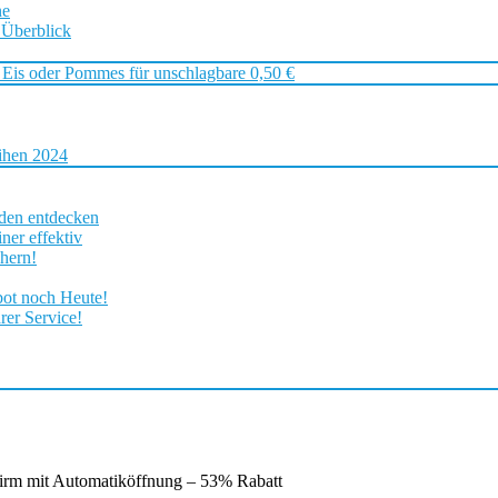
ne
 Überblick
 Eis oder Pommes für unschlagbare 0,50 €
ihen 2024
rden entdecken
ner effektiv
chern!
bot noch Heute!
rer Service!
rm mit Automatiköffnung – 53% Rabatt