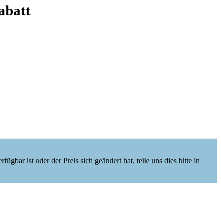
abatt
ügbar ist oder der Preis sich geändert hat, teile uns dies bitte in