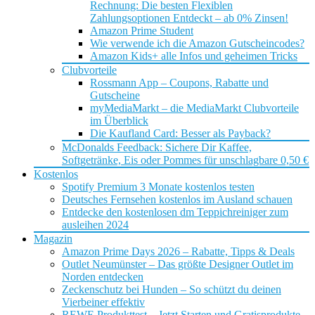
Rechnung: Die besten Flexiblen
Zahlungsoptionen Entdeckt – ab 0% Zinsen!
Amazon Prime Student
Wie verwende ich die Amazon Gutscheincodes?
Amazon Kids+ alle Infos und geheimen Tricks
Clubvorteile
Rossmann App – Coupons, Rabatte und
Gutscheine
myMediaMarkt – die MediaMarkt Clubvorteile
im Überblick
Die Kaufland Card: Besser als Payback?
McDonalds Feedback: Sichere Dir Kaffee,
Softgetränke, Eis oder Pommes für unschlagbare 0,50 €
Kostenlos
Spotify Premium 3 Monate kostenlos testen
Deutsches Fernsehen kostenlos im Ausland schauen
Entdecke den kostenlosen dm Teppichreiniger zum
ausleihen 2024
Magazin
Amazon Prime Days 2026 – Rabatte, Tipps & Deals
Outlet Neumünster – Das größte Designer Outlet im
Norden entdecken
Zeckenschutz bei Hunden – So schützt du deinen
Vierbeiner effektiv
REWE Produkttest – Jetzt Starten und Gratisprodukte