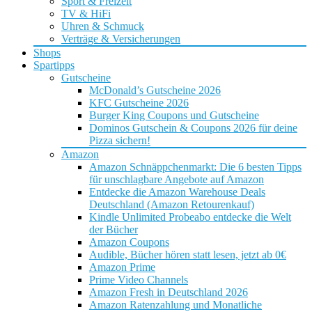
Sport & Freizeit
TV & HiFi
Uhren & Schmuck
Verträge & Versicherungen
Shops
Spartipps
Gutscheine
McDonald’s Gutscheine 2026
KFC Gutscheine 2026
Burger King Coupons und Gutscheine
Dominos Gutschein & Coupons 2026 für deine
Pizza sichern!
Amazon
Amazon Schnäppchenmarkt: Die 6 besten Tipps
für unschlagbare Angebote auf Amazon
Entdecke die Amazon Warehouse Deals
Deutschland (Amazon Retourenkauf)
Kindle Unlimited Probeabo entdecke die Welt
der Bücher
Amazon Coupons
Audible, Bücher hören statt lesen, jetzt ab 0€
Amazon Prime
Prime Video Channels
Amazon Fresh in Deutschland 2026
Amazon Ratenzahlung und Monatliche