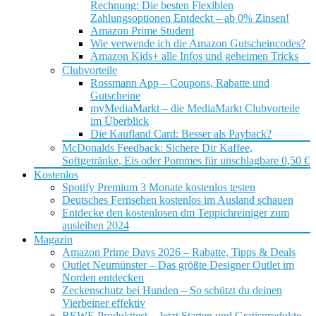
Rechnung: Die besten Flexiblen
Zahlungsoptionen Entdeckt – ab 0% Zinsen!
Amazon Prime Student
Wie verwende ich die Amazon Gutscheincodes?
Amazon Kids+ alle Infos und geheimen Tricks
Clubvorteile
Rossmann App – Coupons, Rabatte und
Gutscheine
myMediaMarkt – die MediaMarkt Clubvorteile
im Überblick
Die Kaufland Card: Besser als Payback?
McDonalds Feedback: Sichere Dir Kaffee,
Softgetränke, Eis oder Pommes für unschlagbare 0,50 €
Kostenlos
Spotify Premium 3 Monate kostenlos testen
Deutsches Fernsehen kostenlos im Ausland schauen
Entdecke den kostenlosen dm Teppichreiniger zum
ausleihen 2024
Magazin
Amazon Prime Days 2026 – Rabatte, Tipps & Deals
Outlet Neumünster – Das größte Designer Outlet im
Norden entdecken
Zeckenschutz bei Hunden – So schützt du deinen
Vierbeiner effektiv
REWE Produkttest – Jetzt Starten und Gratisprodukte