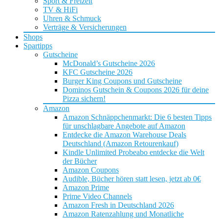
Sport & Freizeit
TV & HiFi
Uhren & Schmuck
Verträge & Versicherungen
Shops
Spartipps
Gutscheine
McDonald’s Gutscheine 2026
KFC Gutscheine 2026
Burger King Coupons und Gutscheine
Dominos Gutschein & Coupons 2026 für deine
Pizza sichern!
Amazon
Amazon Schnäppchenmarkt: Die 6 besten Tipps
für unschlagbare Angebote auf Amazon
Entdecke die Amazon Warehouse Deals
Deutschland (Amazon Retourenkauf)
Kindle Unlimited Probeabo entdecke die Welt
der Bücher
Amazon Coupons
Audible, Bücher hören statt lesen, jetzt ab 0€
Amazon Prime
Prime Video Channels
Amazon Fresh in Deutschland 2026
Amazon Ratenzahlung und Monatliche