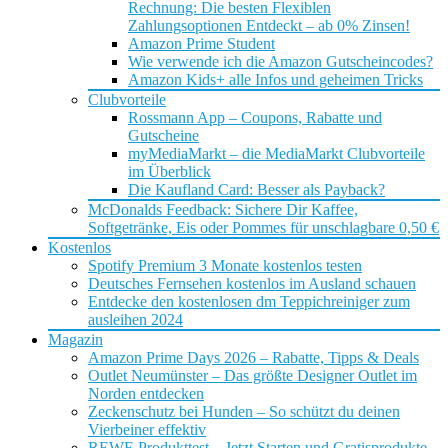
Rechnung: Die besten Flexiblen
Zahlungsoptionen Entdeckt – ab 0% Zinsen!
Amazon Prime Student
Wie verwende ich die Amazon Gutscheincodes?
Amazon Kids+ alle Infos und geheimen Tricks
Clubvorteile
Rossmann App – Coupons, Rabatte und
Gutscheine
myMediaMarkt – die MediaMarkt Clubvorteile
im Überblick
Die Kaufland Card: Besser als Payback?
McDonalds Feedback: Sichere Dir Kaffee,
Softgetränke, Eis oder Pommes für unschlagbare 0,50 €
Kostenlos
Spotify Premium 3 Monate kostenlos testen
Deutsches Fernsehen kostenlos im Ausland schauen
Entdecke den kostenlosen dm Teppichreiniger zum
ausleihen 2024
Magazin
Amazon Prime Days 2026 – Rabatte, Tipps & Deals
Outlet Neumünster – Das größte Designer Outlet im
Norden entdecken
Zeckenschutz bei Hunden – So schützt du deinen
Vierbeiner effektiv
REWE Produkttest – Jetzt Starten und Gratisprodukte