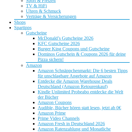
Sport & Freizeit
TV & HiFi
Uhren & Schmuck
Verträge & Versicherungen
Shops
Spartipps
Gutscheine
McDonald’s Gutscheine 2026
KFC Gutscheine 2026
Burger King Coupons und Gutscheine
Dominos Gutschein & Coupons 2026 für deine
Pizza sichern!
Amazon
Amazon Schnäppchenmarkt: Die 6 besten Tipps
für unschlagbare Angebote auf Amazon
Entdecke die Amazon Warehouse Deals
Deutschland (Amazon Retourenkauf)
Kindle Unlimited Probeabo entdecke die Welt
der Bücher
Amazon Coupons
Audible, Bücher hören statt lesen, jetzt ab 0€
Amazon Prime
Prime Video Channels
Amazon Fresh in Deutschland 2026
Amazon Ratenzahlung und Monatliche