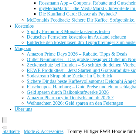
Rossmann App – Coupons, Rabatte und Gutschei
myMediaMarkt – die MediaMarkt Clubvorteile im
Die Kaufland Card: Besser als Payback?
McDonalds Feedback: Sichere Dir Kaffee, Softgetränke,
Kostenlos
Spotify Premium 3 Monate kostenlos testen
Deutsches Fernsehen kostenlos im Ausland schauen
Entdecke den kostenlosen dm Teppichreiniger zum ausle
Magazin
Amazon Prime Days 2026 – Rabatte, Tipps & Deals
Outlet Neumünster – Das größte Designer Outlet im No
Zeckenschutz bei Hunden – So schützt du deinen Vierbei
REWE Produkttest – Jetzt Starten und Gratisprodukte si
Sodastream Sirup ohne Zucker im Überblick
Sichere Dir das beste Kaffeevollautomat Delonghi Ange
Flaschenpost Hamburg – Gute Preise und ein unschlagba
Geld sparen durch Balkonkraftwerke 2026
Amazon Pharmacy in Deutschland ab 2026 ?
Weihnachten 2026: Geld sparen an den Feiertagen
Über uns
Startseite
-
Mode & Accessoires
-
Tommy Hilfiger RWB Hoodie für 