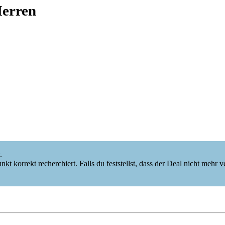
Herren
.
korrekt recherchiert. Falls du feststellst, dass der Deal nicht mehr verf