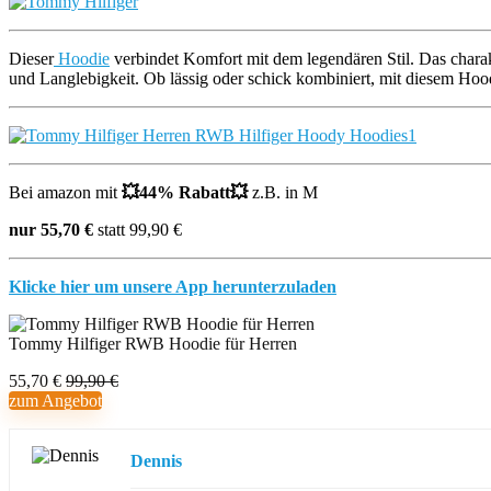
Dieser
Hoodie
verbindet Komfort mit dem legendären Stil. Das charak
und Langlebigkeit. Ob lässig oder schick kombiniert, mit diesem Hoo
Bei amazon mit
💥
44% Rabatt
💥
z.B. in M
nur 55,70 €
statt 99,90 €
Klicke hier um unsere App herunterzuladen
Tommy Hilfiger RWB Hoodie für Herren
55,70 €
99,90 €
zum Angebot
Dennis