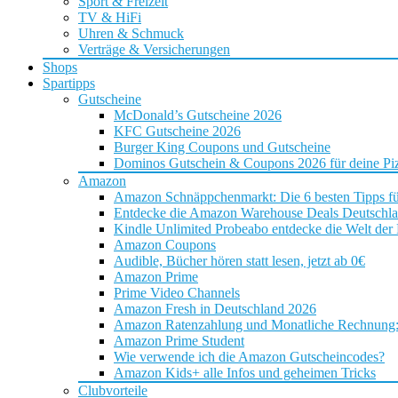
Sport & Freizeit
TV & HiFi
Uhren & Schmuck
Verträge & Versicherungen
Shops
Spartipps
Gutscheine
McDonald’s Gutscheine 2026
KFC Gutscheine 2026
Burger King Coupons und Gutscheine
Dominos Gutschein & Coupons 2026 für deine Piz
Amazon
Amazon Schnäppchenmarkt: Die 6 besten Tipps f
Entdecke die Amazon Warehouse Deals Deutschl
Kindle Unlimited Probeabo entdecke die Welt der
Amazon Coupons
Audible, Bücher hören statt lesen, jetzt ab 0€
Amazon Prime
Prime Video Channels
Amazon Fresh in Deutschland 2026
Amazon Ratenzahlung und Monatliche Rechnung: D
Amazon Prime Student
Wie verwende ich die Amazon Gutscheincodes?
Amazon Kids+ alle Infos und geheimen Tricks
Clubvorteile