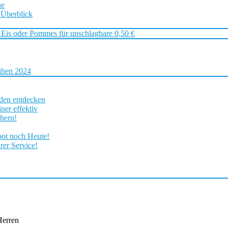
ne
 Überblick
 Eis oder Pommes für unschlagbare 0,50 €
ihen 2024
rden entdecken
ner effektiv
chern!
bot noch Heute!
rer Service!
Herren