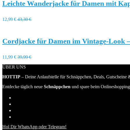
Leichte Wanderjacke für Damen mit Ka
12,99 €
43,30 €
Cordjacke für Damen im Vintage-Look 
11,99 €
39,99 €
ÜBER UNS
HOTTIP
– Deine Anlaufstelle für Schnäppchen, Deals, Gutscheine &
Entdecke täglich neue
Schnäppchen
und spare beim Onlineshopping 
Hol Dir WhatsApp oder Telegram!