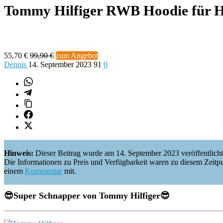
Tommy Hilfiger RWB Hoodie für 
55,70 €
99,90 €
zum Angebot
Dennis
14. September 2023
91
0
Hinweis:
Dieser Beitrag wurde am 14. September 2023 veröffentlicht
Die Informationen zu Preis und Verfügbarkeit waren zu diesem Zeitpunkt 
einem
Kommentar
mit.
😎
Super Schnapper von Tommy Hilfiger
😎