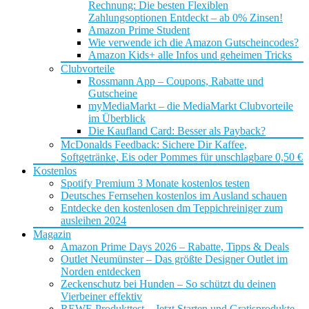
Rechnung: Die besten Flexiblen
Zahlungsoptionen Entdeckt – ab 0% Zinsen!
Amazon Prime Student
Wie verwende ich die Amazon Gutscheincodes?
Amazon Kids+ alle Infos und geheimen Tricks
Clubvorteile
Rossmann App – Coupons, Rabatte und
Gutscheine
myMediaMarkt – die MediaMarkt Clubvorteile
im Überblick
Die Kaufland Card: Besser als Payback?
McDonalds Feedback: Sichere Dir Kaffee,
Softgetränke, Eis oder Pommes für unschlagbare 0,50 €
Kostenlos
Spotify Premium 3 Monate kostenlos testen
Deutsches Fernsehen kostenlos im Ausland schauen
Entdecke den kostenlosen dm Teppichreiniger zum
ausleihen 2024
Magazin
Amazon Prime Days 2026 – Rabatte, Tipps & Deals
Outlet Neumünster – Das größte Designer Outlet im
Norden entdecken
Zeckenschutz bei Hunden – So schützt du deinen
Vierbeiner effektiv
REWE Produkttest – Jetzt Starten und Gratisprodukte