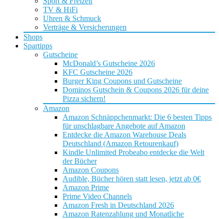
Sport & Freizeit
TV & HiFi
Uhren & Schmuck
Verträge & Versicherungen
Shops
Spartipps
Gutscheine
McDonald’s Gutscheine 2026
KFC Gutscheine 2026
Burger King Coupons und Gutscheine
Dominos Gutschein & Coupons 2026 für deine
Pizza sichern!
Amazon
Amazon Schnäppchenmarkt: Die 6 besten Tipps
für unschlagbare Angebote auf Amazon
Entdecke die Amazon Warehouse Deals
Deutschland (Amazon Retourenkauf)
Kindle Unlimited Probeabo entdecke die Welt
der Bücher
Amazon Coupons
Audible, Bücher hören statt lesen, jetzt ab 0€
Amazon Prime
Prime Video Channels
Amazon Fresh in Deutschland 2026
Amazon Ratenzahlung und Monatliche