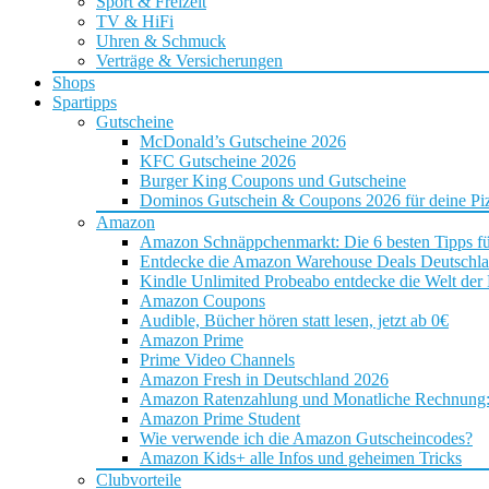
Sport & Freizeit
TV & HiFi
Uhren & Schmuck
Verträge & Versicherungen
Shops
Spartipps
Gutscheine
McDonald’s Gutscheine 2026
KFC Gutscheine 2026
Burger King Coupons und Gutscheine
Dominos Gutschein & Coupons 2026 für deine Piz
Amazon
Amazon Schnäppchenmarkt: Die 6 besten Tipps f
Entdecke die Amazon Warehouse Deals Deutschl
Kindle Unlimited Probeabo entdecke die Welt der
Amazon Coupons
Audible, Bücher hören statt lesen, jetzt ab 0€
Amazon Prime
Prime Video Channels
Amazon Fresh in Deutschland 2026
Amazon Ratenzahlung und Monatliche Rechnung: D
Amazon Prime Student
Wie verwende ich die Amazon Gutscheincodes?
Amazon Kids+ alle Infos und geheimen Tricks
Clubvorteile