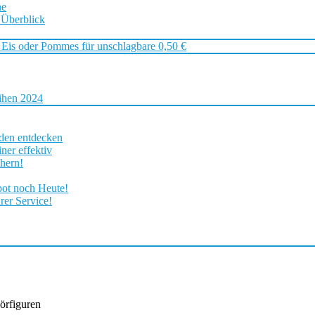
ne
 Überblick
 Eis oder Pommes für unschlagbare 0,50 €
ihen 2024
rden entdecken
ner effektiv
chern!
bot noch Heute!
rer Service!
örfiguren