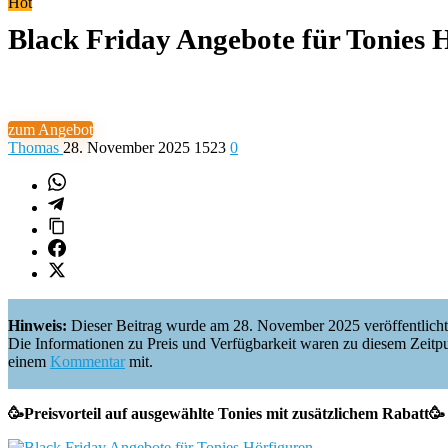
Hot
Black Friday Angebote für Tonies 
zum Angebot
Thomas
28. November 2025
1523
0
Hinweis:
Dieser Beitrag wurde am 28. November 2025 veröffentlicht
Die Informationen zu Preis und Verfügbarkeit waren zu diesem Zeitpunkt 
einem
Kommentar
mit.
🥳Preisvorteil auf ausgewählte Tonies mit zusätzlichem Rabatt🥳