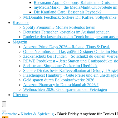
Rossmann App – Coupons, Rabatte und Gutschei
myMediaMarkt – die MediaMarkt Clubvorteile im
Die Kaufland Card: Besser als Payback?
McDonalds Feedback: Sichere Dir Kaffee, Softgetränke,
Kostenlos
Spotify Premium 3 Monate kostenlos testen
Deutsches Fernsehen kostenlos im Ausland schauen
Entdecke den kostenlosen dm Teppichreiniger zum ausle
Magazin
Amazon Prime Days 2026 – Rabatte, Tipps & Deals
Outlet Neumünster – Das größte Designer Outlet im No
Zeckenschutz bei Hunden – So schützt du deinen Vierbei
REWE Produkttest – Jetzt Starten und Gratisprodukte si
Sodastream Sirup ohne Zucker im Überblick
Sichere Dir das beste Kaffeevollautomat Delonghi Ange
Flaschenpost Hamburg – Gute Preise und ein unschlagba
Geld sparen durch Balkonkraftwerke 2026
Amazon Pharmacy in Deutschland ab 2026 ?
Weihnachten 2026: Geld sparen an den Feiertagen
Über uns
Startseite
-
Kinder & Spielzeug
-
Black Friday Angebote für Tonies H