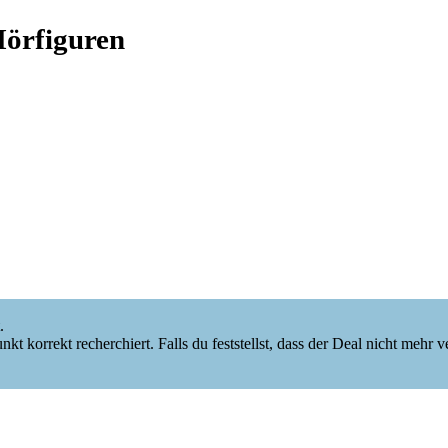
Hörfiguren
.
korrekt recherchiert. Falls du feststellst, dass der Deal nicht mehr verf