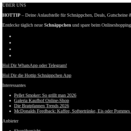
ÜBER UNS
HOTTIP
– Deine Anlaufstelle für Schnäppchen, Deals, Gutscheine &
Entdecke täglich neue
Schnäppchen
und spare beim Onlineshopping 
Hol Dir WhatsApp oder Telegram!
Hol Dir die Hottip Schnäppchen App
Interessantes
Pellet Smoker: So grillt man 2026
Galeria Kaufhof Online-Shop
Die Bratpfannen Trends 2026
McDonalds Feedback: Kaffee, Softgetränke, Eis oder Pommes f
Anbieter
Shopübersicht