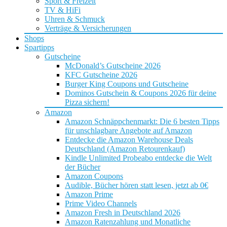
Sport & Freizeit
TV & HiFi
Uhren & Schmuck
Verträge & Versicherungen
Shops
Spartipps
Gutscheine
McDonald’s Gutscheine 2026
KFC Gutscheine 2026
Burger King Coupons und Gutscheine
Dominos Gutschein & Coupons 2026 für deine
Pizza sichern!
Amazon
Amazon Schnäppchenmarkt: Die 6 besten Tipps
für unschlagbare Angebote auf Amazon
Entdecke die Amazon Warehouse Deals
Deutschland (Amazon Retourenkauf)
Kindle Unlimited Probeabo entdecke die Welt
der Bücher
Amazon Coupons
Audible, Bücher hören statt lesen, jetzt ab 0€
Amazon Prime
Prime Video Channels
Amazon Fresh in Deutschland 2026
Amazon Ratenzahlung und Monatliche