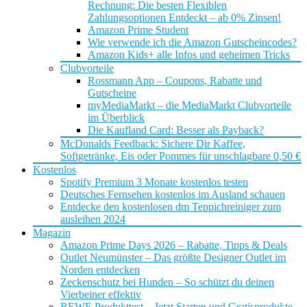
Rechnung: Die besten Flexiblen
Zahlungsoptionen Entdeckt – ab 0% Zinsen!
Amazon Prime Student
Wie verwende ich die Amazon Gutscheincodes?
Amazon Kids+ alle Infos und geheimen Tricks
Clubvorteile
Rossmann App – Coupons, Rabatte und
Gutscheine
myMediaMarkt – die MediaMarkt Clubvorteile
im Überblick
Die Kaufland Card: Besser als Payback?
McDonalds Feedback: Sichere Dir Kaffee,
Softgetränke, Eis oder Pommes für unschlagbare 0,50 €
Kostenlos
Spotify Premium 3 Monate kostenlos testen
Deutsches Fernsehen kostenlos im Ausland schauen
Entdecke den kostenlosen dm Teppichreiniger zum
ausleihen 2024
Magazin
Amazon Prime Days 2026 – Rabatte, Tipps & Deals
Outlet Neumünster – Das größte Designer Outlet im
Norden entdecken
Zeckenschutz bei Hunden – So schützt du deinen
Vierbeiner effektiv
REWE Produkttest – Jetzt Starten und Gratisprodukte