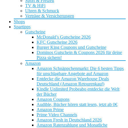
Sport & Freizeit
TV & HiFi
Uhren & Schmuck
Verträge & Versicherungen
Shops
Spartipps
Gutscheine
McDonald’s Gutscheine 2026
KFC Gutscheine 2026
Burger King Coupons und Gutscheine
Dominos Gutschein & Coupons 2026 für deine
Pizza sichern!
Amazon
Amazon Schnäppchenmarkt: Die 6 besten Tipps
für unschlagbare Angebote auf Amazon
Entdecke die Amazon Warehouse Deals
Deutschland (Amazon Retourenkauf)
Kindle Unlimited Probeabo entdecke die Welt
der Bücher
Amazon Coupons
Audible, Bücher hören statt lesen, jetzt ab 0€
Amazon Prime
Prime Video Channels
Amazon Fresh in Deutschland 2026
Amazon Ratenzahlung und Monatliche