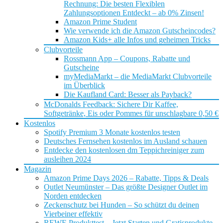
Rechnung: Die besten Flexiblen
Zahlungsoptionen Entdeckt – ab 0% Zinsen!
Amazon Prime Student
Wie verwende ich die Amazon Gutscheincodes?
Amazon Kids+ alle Infos und geheimen Tricks
Clubvorteile
Rossmann App – Coupons, Rabatte und
Gutscheine
myMediaMarkt – die MediaMarkt Clubvorteile
im Überblick
Die Kaufland Card: Besser als Payback?
McDonalds Feedback: Sichere Dir Kaffee,
Softgetränke, Eis oder Pommes für unschlagbare 0,50 €
Kostenlos
Spotify Premium 3 Monate kostenlos testen
Deutsches Fernsehen kostenlos im Ausland schauen
Entdecke den kostenlosen dm Teppichreiniger zum
ausleihen 2024
Magazin
Amazon Prime Days 2026 – Rabatte, Tipps & Deals
Outlet Neumünster – Das größte Designer Outlet im
Norden entdecken
Zeckenschutz bei Hunden – So schützt du deinen
Vierbeiner effektiv
REWE Produkttest – Jetzt Starten und Gratisprodukte