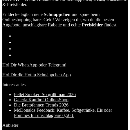
& Preisfehler.
Entdecke täglich neue
Schnäppchen
und spare beim
Onlineshopping bares Geld! Wir zeigen dir, wo du die besten
Angebote, unschlagbare Rabatte und echte
Preisfehler
findest.
Hol Dir WhatsApp oder Telegram!
Hol Dir die Hottip Schnäppchen App
Interessantes
Pellet Smoker: So grillt man 2026
Galeria Kaufhof Online-Shop
Die Bratpfannen Trends 2026
McDonalds Feedback: Kaffee, Softgetränke, Eis oder
Pommes für unschlagbare 0,50 €
Anbieter