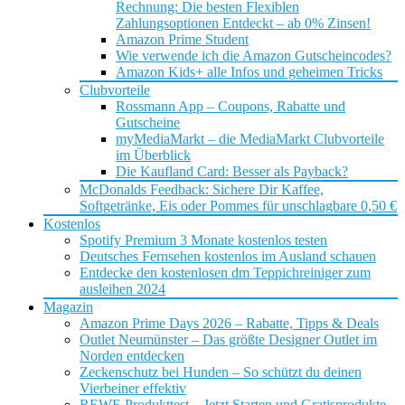
Rechnung: Die besten Flexiblen
Zahlungsoptionen Entdeckt – ab 0% Zinsen!
Amazon Prime Student
Wie verwende ich die Amazon Gutscheincodes?
Amazon Kids+ alle Infos und geheimen Tricks
Clubvorteile
Rossmann App – Coupons, Rabatte und
Gutscheine
myMediaMarkt – die MediaMarkt Clubvorteile
im Überblick
Die Kaufland Card: Besser als Payback?
McDonalds Feedback: Sichere Dir Kaffee,
Softgetränke, Eis oder Pommes für unschlagbare 0,50 €
Kostenlos
Spotify Premium 3 Monate kostenlos testen
Deutsches Fernsehen kostenlos im Ausland schauen
Entdecke den kostenlosen dm Teppichreiniger zum
ausleihen 2024
Magazin
Amazon Prime Days 2026 – Rabatte, Tipps & Deals
Outlet Neumünster – Das größte Designer Outlet im
Norden entdecken
Zeckenschutz bei Hunden – So schützt du deinen
Vierbeiner effektiv
REWE Produkttest – Jetzt Starten und Gratisprodukte