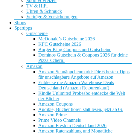
Sport & Freizeit
TV & HiFi
Uhren & Schmuck
Verträge & Versicherungen
Shops
Spartipps
Gutscheine
McDonald’s Gutscheine 2026
KFC Gutscheine 2026
Burger King Coupons und Gutscheine
Dominos Gutschein & Coupons 2026 für deine
Pizza sichern!
Amazon
Amazon Schnäppchenmarkt: Die 6 besten Tipps
für unschlagbare Angebote auf Amazon
Entdecke die Amazon Warehouse Deals
Deutschland (Amazon Retourenkauf)
Kindle Unlimited Probeabo entdecke die Welt
der Bücher
Amazon Coupons
Audible, Bücher hören statt lesen, jetzt ab 0€
Amazon Prime
Prime Video Channels
Amazon Fresh in Deutschland 2026
Amazon Ratenzahlung und Monatliche