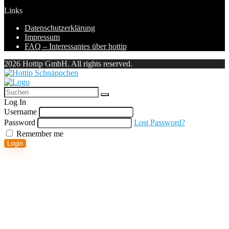
Links
Datenschutzerklärung
Impressum
FAQ – Interessantes über hottip
2026 Hottip GmbH. All rights reserved.
Log In
Username
Password
Lost Password?
Remember me
Login