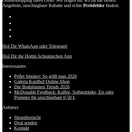
Onlineshopping bares Geld! Wir zeigen dir, wo du die besten
Angebote, unschlagbare Rabatte und echte
Preisfehler
findest.
Hol Dir WhatsApp oder Telegram!
Hol Dir die Hottip Schnäppchen App
Interessantes
Pellet Smoker: So grillt man 2026
Galeria Kaufhof Online-Shop
Die Bratpfannen Trends 2026
McDonalds Feedback: Kaffee, Softgetränke, Eis oder
Pommes für unschlagbare 0,50 €
Anbieter
Shopübersicht
Deal senden
Kontakt