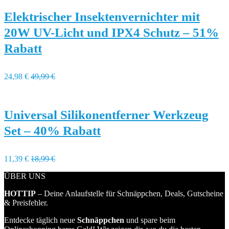
Elektrischer Insektenvernichter mit
20W UV-Licht und IPX4 Schutz – 51%
Rabatt
24,98 €
49,99 €
Universal Silikonentferner Werkzeug
Set – 40% Rabatt
11,39 €
18,99 €
ÜBER UNS
HOTTIP
– Deine Anlaufstelle für Schnäppchen, Deals, Gutscheine
& Preisfehler.
Entdecke täglich neue
Schnäppchen
und spare beim