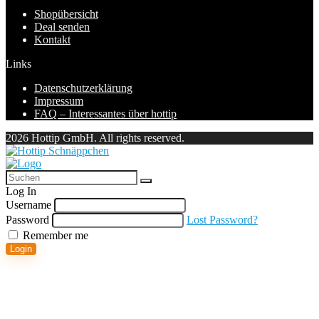
Shopübersicht
Deal senden
Kontakt
Links
Datenschutzerklärung
Impressum
FAQ – Interessantes über hottip
2026 Hottip GmbH. All rights reserved.
Log In
Username
Password
Lost Password?
Remember me
Login