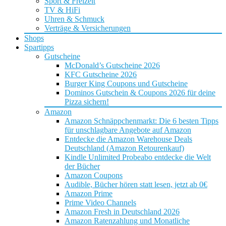
Sport & Freizeit
TV & HiFi
Uhren & Schmuck
Verträge & Versicherungen
Shops
Spartipps
Gutscheine
McDonald’s Gutscheine 2026
KFC Gutscheine 2026
Burger King Coupons und Gutscheine
Dominos Gutschein & Coupons 2026 für deine
Pizza sichern!
Amazon
Amazon Schnäppchenmarkt: Die 6 besten Tipps
für unschlagbare Angebote auf Amazon
Entdecke die Amazon Warehouse Deals
Deutschland (Amazon Retourenkauf)
Kindle Unlimited Probeabo entdecke die Welt
der Bücher
Amazon Coupons
Audible, Bücher hören statt lesen, jetzt ab 0€
Amazon Prime
Prime Video Channels
Amazon Fresh in Deutschland 2026
Amazon Ratenzahlung und Monatliche