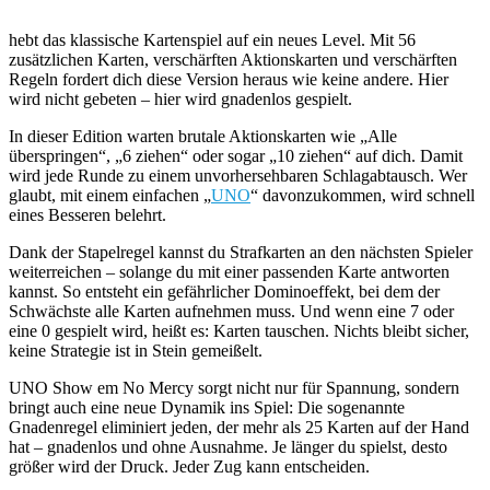
hebt das klassische Kartenspiel auf ein neues Level. Mit 56
zusätzlichen Karten, verschärften Aktionskarten und verschärften
Regeln fordert dich diese Version heraus wie keine andere. Hier
wird nicht gebeten – hier wird gnadenlos gespielt.
In dieser Edition warten brutale Aktionskarten wie „Alle
überspringen“, „6 ziehen“ oder sogar „10 ziehen“ auf dich. Damit
wird jede Runde zu einem unvorhersehbaren Schlagabtausch. Wer
glaubt, mit einem einfachen „
UNO
“ davonzukommen, wird schnell
eines Besseren belehrt.
Dank der Stapelregel kannst du Strafkarten an den nächsten Spieler
weiterreichen – solange du mit einer passenden Karte antworten
kannst. So entsteht ein gefährlicher Dominoeffekt, bei dem der
Schwächste alle Karten aufnehmen muss. Und wenn eine 7 oder
eine 0 gespielt wird, heißt es: Karten tauschen. Nichts bleibt sicher,
keine Strategie ist in Stein gemeißelt.
UNO Show em No Mercy sorgt nicht nur für Spannung, sondern
bringt auch eine neue Dynamik ins Spiel: Die sogenannte
Gnadenregel eliminiert jeden, der mehr als 25 Karten auf der Hand
hat – gnadenlos und ohne Ausnahme. Je länger du spielst, desto
größer wird der Druck. Jeder Zug kann entscheiden.