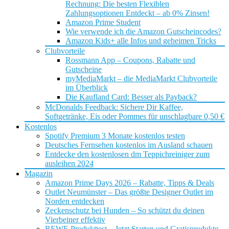
Rechnung: Die besten Flexiblen
Zahlungsoptionen Entdeckt – ab 0% Zinsen!
Amazon Prime Student
Wie verwende ich die Amazon Gutscheincodes?
Amazon Kids+ alle Infos und geheimen Tricks
Clubvorteile
Rossmann App – Coupons, Rabatte und
Gutscheine
myMediaMarkt – die MediaMarkt Clubvorteile
im Überblick
Die Kaufland Card: Besser als Payback?
McDonalds Feedback: Sichere Dir Kaffee,
Softgetränke, Eis oder Pommes für unschlagbare 0,50 €
Kostenlos
Spotify Premium 3 Monate kostenlos testen
Deutsches Fernsehen kostenlos im Ausland schauen
Entdecke den kostenlosen dm Teppichreiniger zum
ausleihen 2024
Magazin
Amazon Prime Days 2026 – Rabatte, Tipps & Deals
Outlet Neumünster – Das größte Designer Outlet im
Norden entdecken
Zeckenschutz bei Hunden – So schützt du deinen
Vierbeiner effektiv
REWE Produkttest – Jetzt Starten und Gratisprodukte