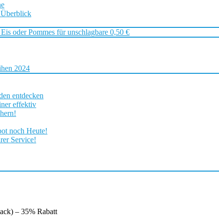
ne
 Überblick
 Eis oder Pommes für unschlagbare 0,50 €
ihen 2024
rden entdecken
ner effektiv
chern!
bot noch Heute!
rer Service!
ack) – 35% Rabatt