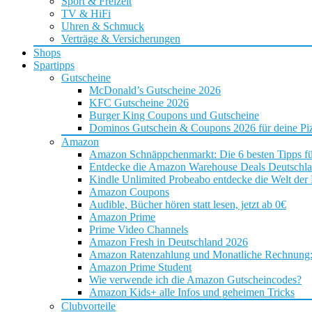
Sport & Freizeit
TV & HiFi
Uhren & Schmuck
Verträge & Versicherungen
Shops
Spartipps
Gutscheine
McDonald’s Gutscheine 2026
KFC Gutscheine 2026
Burger King Coupons und Gutscheine
Dominos Gutschein & Coupons 2026 für deine Piz
Amazon
Amazon Schnäppchenmarkt: Die 6 besten Tipps f
Entdecke die Amazon Warehouse Deals Deutschl
Kindle Unlimited Probeabo entdecke die Welt der
Amazon Coupons
Audible, Bücher hören statt lesen, jetzt ab 0€
Amazon Prime
Prime Video Channels
Amazon Fresh in Deutschland 2026
Amazon Ratenzahlung und Monatliche Rechnung: D
Amazon Prime Student
Wie verwende ich die Amazon Gutscheincodes?
Amazon Kids+ alle Infos und geheimen Tricks
Clubvorteile