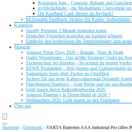
Rossmann App – Coupons, Rabatte und Gutschei
myMediaMarkt – die MediaMarkt Clubvorteile im
Die Kaufland Card: Besser als Payback?
McDonalds Feedback: Sichere Dir Kaffee, Softgetränke,
Kostenlos
Spotify Premium 3 Monate kostenlos testen
Deutsches Fernsehen kostenlos im Ausland schauen
Entdecke den kostenlosen dm Teppichreiniger zum ausle
Magazin
Amazon Prime Days 2026 – Rabatte, Tipps & Deals
Outlet Neumünster – Das größte Designer Outlet im No
Zeckenschutz bei Hunden – So schützt du deinen Vierbei
REWE Produkttest – Jetzt Starten und Gratisprodukte si
Sodastream Sirup ohne Zucker im Überblick
Sichere Dir das beste Kaffeevollautomat Delonghi Ange
Flaschenpost Hamburg – Gute Preise und ein unschlagba
Geld sparen durch Balkonkraftwerke 2026
Amazon Pharmacy in Deutschland ab 2026 ?
Weihnachten 2026: Geld sparen an den Feiertagen
Über uns
Startseite
-
Elektronik
-
VARTA Batterien AAA Industrial Pro (40er-P