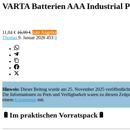
VARTA Batterien AAA Industrial P
11,04 €
16,99 €
zum Angebot
Thomas
9. Januar 2026
453
0
Hinweis:
Dieser Beitrag wurde am 25. November 2025 veröffentlicht
Die Informationen zu Preis und Verfügbarkeit waren zu diesem Zeitpunkt 
einem
Kommentar
mit.
🔋
Im praktischen Vorratspack
🔋