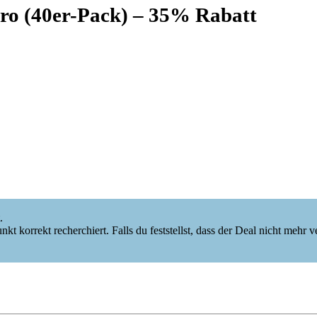
ro (40er-Pack) – 35% Rabatt
.
korrekt recherchiert. Falls du feststellst, dass der Deal nicht mehr verf