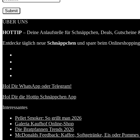
ÜBER UNS
HOTTIP
– Deine Anlaufstelle für Schnäppchen, Deals, Gutscheine &
Entdecke täglich neue
Schnäppchen
und spare beim Onlineshopping 
Hol Dir WhatsApp oder Telegram!
Hol Dir die Hottip Schnäppchen App
Interessantes
Pellet Smoker: So grillt man 2026
Galeria Kaufhof Online-Shop
Die Bratpfannen Trends 2026
McDonalds Feedback: Kaffee, Softgetränke, Eis oder Pommes f