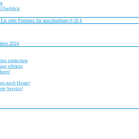
ne
 Überblick
 Eis oder Pommes für unschlagbare 0,50 €
ihen 2024
rden entdecken
ner effektiv
chern!
bot noch Heute!
rer Service!