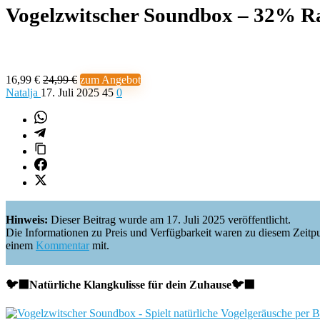
Vogelzwitscher Soundbox – 32% R
16,99 €
24,99 €
zum Angebot
Natalja
17. Juli 2025
45
0
Hinweis:
Dieser Beitrag wurde am 17. Juli 2025 veröffentlicht.
Die Informationen zu Preis und Verfügbarkeit waren zu diesem Zeitpunkt 
einem
Kommentar
mit.
🐦‍⬛Natürliche Klangkulisse für dein Zuhause🐦‍⬛