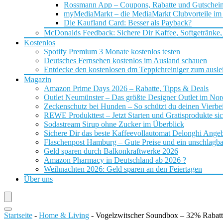
Rossmann App – Coupons, Rabatte und Gutschei
myMediaMarkt – die MediaMarkt Clubvorteile im
Die Kaufland Card: Besser als Payback?
McDonalds Feedback: Sichere Dir Kaffee, Softgetränke,
Kostenlos
Spotify Premium 3 Monate kostenlos testen
Deutsches Fernsehen kostenlos im Ausland schauen
Entdecke den kostenlosen dm Teppichreiniger zum ausle
Magazin
Amazon Prime Days 2026 – Rabatte, Tipps & Deals
Outlet Neumünster – Das größte Designer Outlet im No
Zeckenschutz bei Hunden – So schützt du deinen Vierbei
REWE Produkttest – Jetzt Starten und Gratisprodukte si
Sodastream Sirup ohne Zucker im Überblick
Sichere Dir das beste Kaffeevollautomat Delonghi Ange
Flaschenpost Hamburg – Gute Preise und ein unschlagba
Geld sparen durch Balkonkraftwerke 2026
Amazon Pharmacy in Deutschland ab 2026 ?
Weihnachten 2026: Geld sparen an den Feiertagen
Über uns
Startseite
-
Home & Living
-
Vogelzwitscher Soundbox – 32% Rabatt