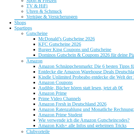
Sport & Freizeit
TV & HiFi
Uhren & Schmuck
Verträge & Versicherungen
Shops
Spartipps
Gutscheine
McDonald’s Gutscheine 2026
KFC Gutscheine 2026
Burger King Coupons und Gutscheine
Dominos Gutschein & Coupons 2026 für deine Piz
Amazon
Amazon Schnäppchenmarkt: Die 6 besten Tipps f
Entdecke die Amazon Warehouse Deals Deutschl
Kindle Unlimited Probeabo entdecke die Welt der
Amazon Coupons
Audible, Bücher hören statt lesen, jetzt ab 0€
Amazon Prime
Prime Video Channels
Amazon Fresh in Deutschland 2026
Amazon Ratenzahlung und Monatliche Rechnung: D
Amazon Prime Student
Wie verwende ich die Amazon Gutscheincodes?
Amazon Kids+ alle Infos und geheimen Tricks
Clubvorteile