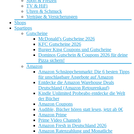
Sport & Freizeit
TV & HiFi
Uhren & Schmuck
Verträge & Versicherungen
Shops
Spartipps
Gutscheine
McDonald’s Gutscheine 2026
KFC Gutscheine 2026
Burger King Coupons und Gutscheine
Dominos Gutschein & Coupons 2026 für deine
Pizza sichern!
Amazon
Amazon Schnäppchenmarkt: Die 6 besten Tipps
für unschlagbare Angebote auf Amazon
Entdecke die Amazon Warehouse Deals
Deutschland (Amazon Retourenkauf)
Kindle Unlimited Probeabo entdecke die Welt
der Bücher
Amazon Coupons
Audible, Bücher hören statt lesen, jetzt ab 0€
Amazon Prime
Prime Video Channels
Amazon Fresh in Deutschland 2026
Amazon Ratenzahlung und Monatliche