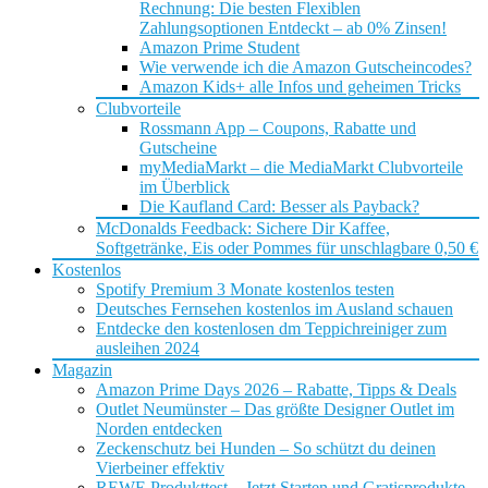
Rechnung: Die besten Flexiblen
Zahlungsoptionen Entdeckt – ab 0% Zinsen!
Amazon Prime Student
Wie verwende ich die Amazon Gutscheincodes?
Amazon Kids+ alle Infos und geheimen Tricks
Clubvorteile
Rossmann App – Coupons, Rabatte und
Gutscheine
myMediaMarkt – die MediaMarkt Clubvorteile
im Überblick
Die Kaufland Card: Besser als Payback?
McDonalds Feedback: Sichere Dir Kaffee,
Softgetränke, Eis oder Pommes für unschlagbare 0,50 €
Kostenlos
Spotify Premium 3 Monate kostenlos testen
Deutsches Fernsehen kostenlos im Ausland schauen
Entdecke den kostenlosen dm Teppichreiniger zum
ausleihen 2024
Magazin
Amazon Prime Days 2026 – Rabatte, Tipps & Deals
Outlet Neumünster – Das größte Designer Outlet im
Norden entdecken
Zeckenschutz bei Hunden – So schützt du deinen
Vierbeiner effektiv
REWE Produkttest – Jetzt Starten und Gratisprodukte