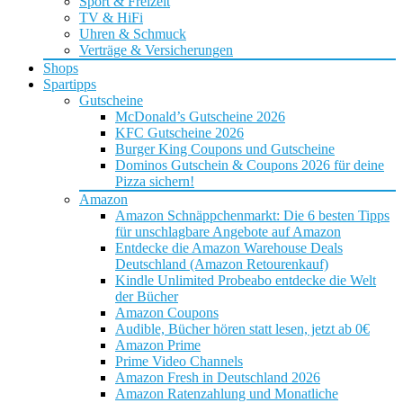
Sport & Freizeit
TV & HiFi
Uhren & Schmuck
Verträge & Versicherungen
Shops
Spartipps
Gutscheine
McDonald’s Gutscheine 2026
KFC Gutscheine 2026
Burger King Coupons und Gutscheine
Dominos Gutschein & Coupons 2026 für deine
Pizza sichern!
Amazon
Amazon Schnäppchenmarkt: Die 6 besten Tipps
für unschlagbare Angebote auf Amazon
Entdecke die Amazon Warehouse Deals
Deutschland (Amazon Retourenkauf)
Kindle Unlimited Probeabo entdecke die Welt
der Bücher
Amazon Coupons
Audible, Bücher hören statt lesen, jetzt ab 0€
Amazon Prime
Prime Video Channels
Amazon Fresh in Deutschland 2026
Amazon Ratenzahlung und Monatliche