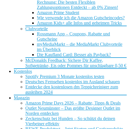
Rechnung: Die besten Flexiblen
Zahlungsoptionen Entdeckt – ab 0% Zinsen!
Amazon Prime Student
Wie verwende ich die Amazon Gutscheincodes?
Amazon Kids+ alle Infos und geheimen Tricks
Clubvorteile
Rossmann App – Coupons, Rabatte und
Gutscheine
myMediaMarkt – die MediaMarkt Clubvorteile
im Überblick
Die Kaufland Card: Besser als Payback?
McDonalds Feedback: Sichere Dir Kaffee,
Softgetränke, Eis oder Pommes für unschlagbare 0,50 €
Kostenlos
Spotify Premium 3 Monate kostenlos testen
Deutsches Fernsehen kostenlos im Ausland schauen
Entdecke den kostenlosen dm Teppichreiniger zum
ausleihen 2024
Magazin
Amazon Prime Days 2026 – Rabatte, Tipps & Deals
Outlet Neumünster – Das größte Designer Outlet im
Norden entdecken
Zeckenschutz bei Hunden – So schützt du deinen
Vierbeiner effektiv
REWE Produkttest – Jetzt Starten und Gratisprodukte