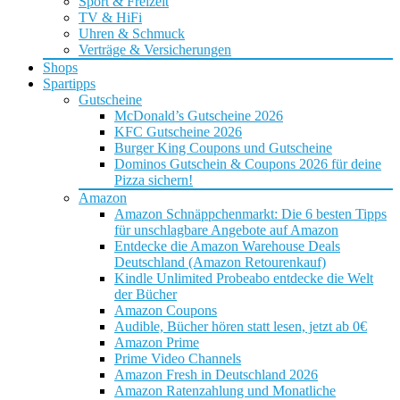
Sport & Freizeit
TV & HiFi
Uhren & Schmuck
Verträge & Versicherungen
Shops
Spartipps
Gutscheine
McDonald’s Gutscheine 2026
KFC Gutscheine 2026
Burger King Coupons und Gutscheine
Dominos Gutschein & Coupons 2026 für deine
Pizza sichern!
Amazon
Amazon Schnäppchenmarkt: Die 6 besten Tipps
für unschlagbare Angebote auf Amazon
Entdecke die Amazon Warehouse Deals
Deutschland (Amazon Retourenkauf)
Kindle Unlimited Probeabo entdecke die Welt
der Bücher
Amazon Coupons
Audible, Bücher hören statt lesen, jetzt ab 0€
Amazon Prime
Prime Video Channels
Amazon Fresh in Deutschland 2026
Amazon Ratenzahlung und Monatliche