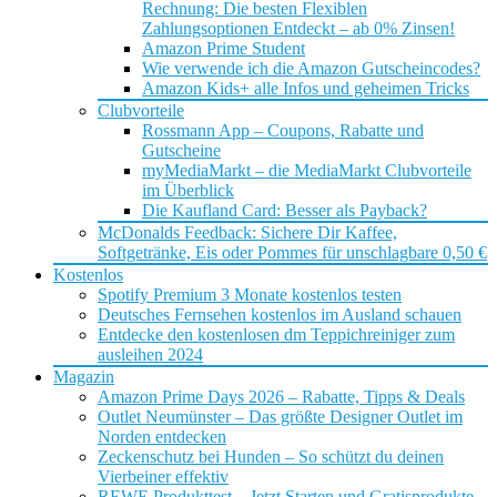
Rechnung: Die besten Flexiblen
Zahlungsoptionen Entdeckt – ab 0% Zinsen!
Amazon Prime Student
Wie verwende ich die Amazon Gutscheincodes?
Amazon Kids+ alle Infos und geheimen Tricks
Clubvorteile
Rossmann App – Coupons, Rabatte und
Gutscheine
myMediaMarkt – die MediaMarkt Clubvorteile
im Überblick
Die Kaufland Card: Besser als Payback?
McDonalds Feedback: Sichere Dir Kaffee,
Softgetränke, Eis oder Pommes für unschlagbare 0,50 €
Kostenlos
Spotify Premium 3 Monate kostenlos testen
Deutsches Fernsehen kostenlos im Ausland schauen
Entdecke den kostenlosen dm Teppichreiniger zum
ausleihen 2024
Magazin
Amazon Prime Days 2026 – Rabatte, Tipps & Deals
Outlet Neumünster – Das größte Designer Outlet im
Norden entdecken
Zeckenschutz bei Hunden – So schützt du deinen
Vierbeiner effektiv
REWE Produkttest – Jetzt Starten und Gratisprodukte