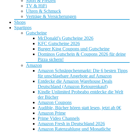
Sport & Freizeit
TV & HiFi
Uhren & Schmuck
Verträge & Versicherungen
Shops
Spartipps
Gutscheine
McDonald’s Gutscheine 2026
KFC Gutscheine 2026
Burger King Coupons und Gutscheine
Dominos Gutschein & Coupons 2026 für deine
Pizza sichern!
Amazon
Amazon Schnäppchenmarkt: Die 6 besten Tipps
für unschlagbare Angebote auf Amazon
Entdecke die Amazon Warehouse Deals
Deutschland (Amazon Retourenkauf)
Kindle Unlimited Probeabo entdecke die Welt
der Bücher
Amazon Coupons
Audible, Bücher hören statt lesen, jetzt ab 0€
Amazon Prime
Prime Video Channels
Amazon Fresh in Deutschland 2026
Amazon Ratenzahlung und Monatliche