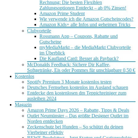
Rechnung: Die besten Flexiblen
Zahlungsoptionen Entdeckt – ab 0% Zinsen!
Amazon Prime Student
Wie verwende ich die Amazon Gutscheincodes?
Amazon Kids+ alle Infos und geheimen Tricks
Clubvorteile
Rossmann App – Coupons, Rabatte und
Gutscheine
myMediaMarkt – die MediaMarkt Clubvorteile
im Überblick
Die Kaufland Card: Besser als Payback?
McDonalds Feedback: Sichere Dir Kaffee,
Softgetränke, Eis oder Pommes für unschlagbare 0,50 €
Kostenlos
Spotify Premium 3 Monate kostenlos testen
Deutsches Fernsehen kostenlos im Ausland schauen
Entdecke den kostenlosen dm Teppichreiniger zum
ausleihen 2024
Magazin
Amazon Prime Days 2026 – Rabatte, Tipps & Deals
Outlet Neumünster – Das größte Designer Outlet im
Norden entdecken
Zeckenschutz bei Hunden – So schützt du deinen
Vierbeiner effektiv
REWE Produkttest – Jetzt Starten und Gratisprodukte