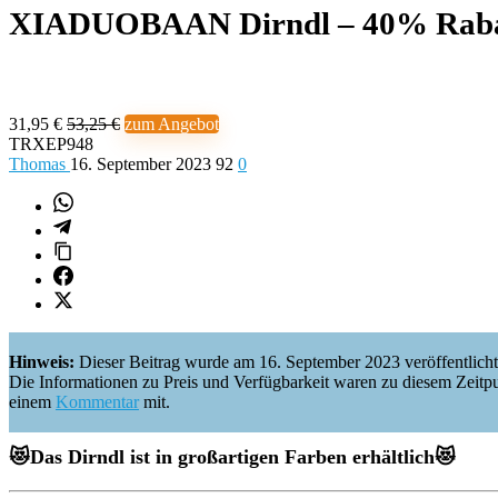
XIADUOBAAN Dirndl – 40% Raba
31,95 €
53,25 €
zum Angebot
TRXEP948
Thomas
16. September 2023
92
0
Hinweis:
Dieser Beitrag wurde am 16. September 2023 veröffentlicht
Die Informationen zu Preis und Verfügbarkeit waren zu diesem Zeitpunkt 
einem
Kommentar
mit.
😻Das Dirndl ist in
großartigen Farben erhältlich
😻