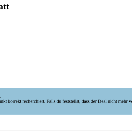
tt
.
korrekt recherchiert. Falls du feststellst, dass der Deal nicht mehr verf