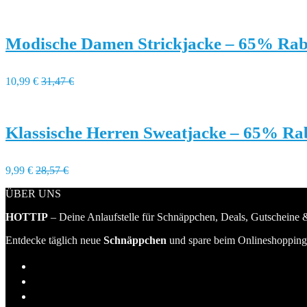
Modische Damen Strickjacke – 65% Rab
10,99 €
31,47 €
Klassische Herren Sweatjacke – 65% Ra
9,99 €
28,57 €
ÜBER UNS
HOTTIP
– Deine Anlaufstelle für Schnäppchen, Deals, Gutscheine &
Entdecke täglich neue
Schnäppchen
und spare beim Onlineshopping 