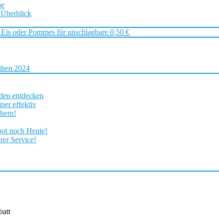
ne
 Überblick
 Eis oder Pommes für unschlagbare 0,50 €
ihen 2024
rden entdecken
ner effektiv
chern!
bot noch Heute!
rer Service!
att