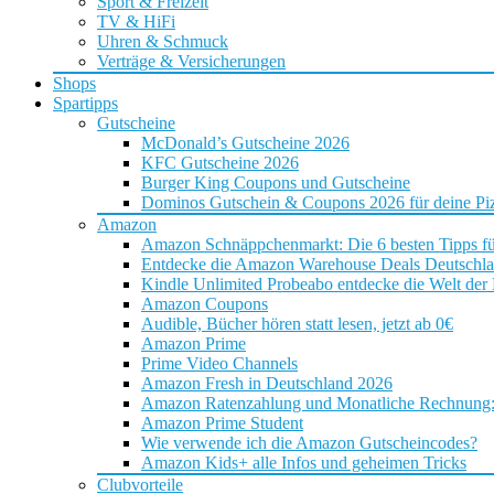
Sport & Freizeit
TV & HiFi
Uhren & Schmuck
Verträge & Versicherungen
Shops
Spartipps
Gutscheine
McDonald’s Gutscheine 2026
KFC Gutscheine 2026
Burger King Coupons und Gutscheine
Dominos Gutschein & Coupons 2026 für deine Piz
Amazon
Amazon Schnäppchenmarkt: Die 6 besten Tipps f
Entdecke die Amazon Warehouse Deals Deutschl
Kindle Unlimited Probeabo entdecke die Welt der
Amazon Coupons
Audible, Bücher hören statt lesen, jetzt ab 0€
Amazon Prime
Prime Video Channels
Amazon Fresh in Deutschland 2026
Amazon Ratenzahlung und Monatliche Rechnung: D
Amazon Prime Student
Wie verwende ich die Amazon Gutscheincodes?
Amazon Kids+ alle Infos und geheimen Tricks
Clubvorteile