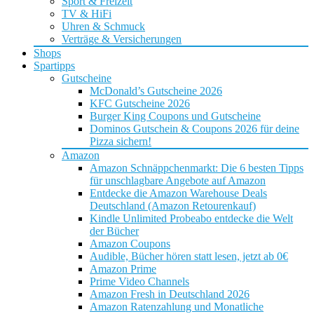
Sport & Freizeit
TV & HiFi
Uhren & Schmuck
Verträge & Versicherungen
Shops
Spartipps
Gutscheine
McDonald’s Gutscheine 2026
KFC Gutscheine 2026
Burger King Coupons und Gutscheine
Dominos Gutschein & Coupons 2026 für deine
Pizza sichern!
Amazon
Amazon Schnäppchenmarkt: Die 6 besten Tipps
für unschlagbare Angebote auf Amazon
Entdecke die Amazon Warehouse Deals
Deutschland (Amazon Retourenkauf)
Kindle Unlimited Probeabo entdecke die Welt
der Bücher
Amazon Coupons
Audible, Bücher hören statt lesen, jetzt ab 0€
Amazon Prime
Prime Video Channels
Amazon Fresh in Deutschland 2026
Amazon Ratenzahlung und Monatliche