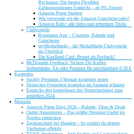
Rechnung: Die besten Flexiblen
Zahlungsoptionen Entdeckt – ab 0% Zinsen!
Amazon Prime Student
Wie verwende ich die Amazon Gutscheincodes?
Amazon Kids+ alle Infos und geheimen Tricks
Clubvorteile
Rossmann App – Coupons, Rabatte und
Gutscheine
myMediaMarkt – die MediaMarkt Clubvorteile
im Überblick
Die Kaufland Card: Besser als Payback?
McDonalds Feedback: Sichere Dir Kaffee,
Softgetränke, Eis oder Pommes für unschlagbare 0,50 €
Kostenlos
Spotify Premium 3 Monate kostenlos testen
Deutsches Fernsehen kostenlos im Ausland schauen
Entdecke den kostenlosen dm Teppichreiniger zum
ausleihen 2024
Magazin
Amazon Prime Days 2026 – Rabatte, Tipps & Deals
Outlet Neumünster – Das größte Designer Outlet im
Norden entdecken
Zeckenschutz bei Hunden – So schützt du deinen
Vierbeiner effektiv
REWE Produkttest – Jetzt Starten und Gratisprodukte