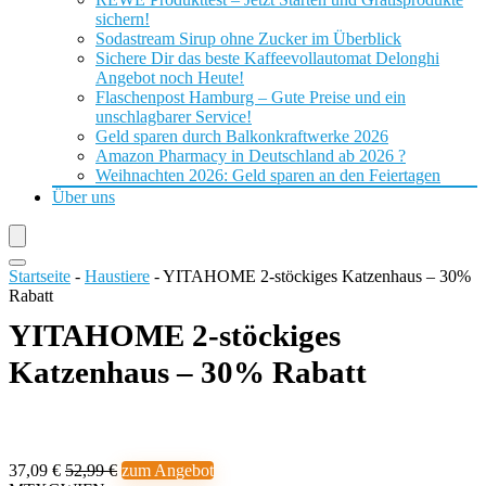
sichern!
Sodastream Sirup ohne Zucker im Überblick
Sichere Dir das beste Kaffeevollautomat Delonghi
Angebot noch Heute!
Flaschenpost Hamburg – Gute Preise und ein
unschlagbarer Service!
Geld sparen durch Balkonkraftwerke 2026
Amazon Pharmacy in Deutschland ab 2026 ?
Weihnachten 2026: Geld sparen an den Feiertagen
Über uns
Startseite
-
Haustiere
-
YITAHOME 2-stöckiges Katzenhaus – 30%
Rabatt
YITAHOME 2-stöckiges
Katzenhaus – 30% Rabatt
37,09 €
52,99 €
zum Angebot