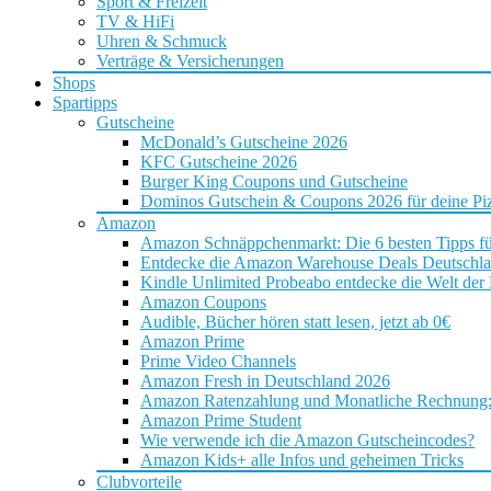
Sport & Freizeit
TV & HiFi
Uhren & Schmuck
Verträge & Versicherungen
Shops
Spartipps
Gutscheine
McDonald’s Gutscheine 2026
KFC Gutscheine 2026
Burger King Coupons und Gutscheine
Dominos Gutschein & Coupons 2026 für deine Piz
Amazon
Amazon Schnäppchenmarkt: Die 6 besten Tipps f
Entdecke die Amazon Warehouse Deals Deutschl
Kindle Unlimited Probeabo entdecke die Welt der
Amazon Coupons
Audible, Bücher hören statt lesen, jetzt ab 0€
Amazon Prime
Prime Video Channels
Amazon Fresh in Deutschland 2026
Amazon Ratenzahlung und Monatliche Rechnung: D
Amazon Prime Student
Wie verwende ich die Amazon Gutscheincodes?
Amazon Kids+ alle Infos und geheimen Tricks
Clubvorteile