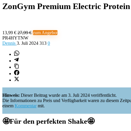
ZonGym Premium Electric Protein
13,99 €
27,99 €
zum Angebot
PR4HYTNW
Dennis
3. Juli 2024
313
0
Hinweis:
Dieser Beitrag wurde am 3. Juli 2024 veröffentlicht.
Die Informationen zu Preis und Verfügbarkeit waren zu diesem Zeitpunkt 
einem
Kommentar
mit.
🤩
Für den perfekten Shake
🤩