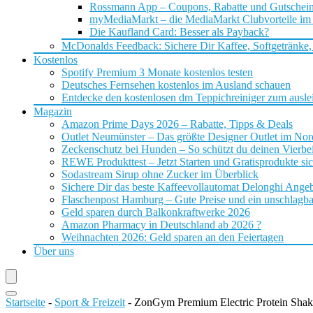
Rossmann App – Coupons, Rabatte und Gutschei
myMediaMarkt – die MediaMarkt Clubvorteile im
Die Kaufland Card: Besser als Payback?
McDonalds Feedback: Sichere Dir Kaffee, Softgetränke,
Kostenlos
Spotify Premium 3 Monate kostenlos testen
Deutsches Fernsehen kostenlos im Ausland schauen
Entdecke den kostenlosen dm Teppichreiniger zum ausle
Magazin
Amazon Prime Days 2026 – Rabatte, Tipps & Deals
Outlet Neumünster – Das größte Designer Outlet im No
Zeckenschutz bei Hunden – So schützt du deinen Vierbei
REWE Produkttest – Jetzt Starten und Gratisprodukte si
Sodastream Sirup ohne Zucker im Überblick
Sichere Dir das beste Kaffeevollautomat Delonghi Ange
Flaschenpost Hamburg – Gute Preise und ein unschlagba
Geld sparen durch Balkonkraftwerke 2026
Amazon Pharmacy in Deutschland ab 2026 ?
Weihnachten 2026: Geld sparen an den Feiertagen
Über uns
Startseite
-
Sport & Freizeit
-
ZonGym Premium Electric Protein Shak