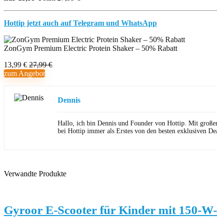
Hottip jetzt auch auf Telegram und WhatsApp
ZonGym Premium Electric Protein Shaker – 50% Rabatt
13,99 €
27,99 €
zum Angebot
Dennis
Hallo, ich bin Dennis und Founder von Hottip. Mit große
bei Hottip immer als Erstes von den besten exklusiven Dea
Verwandte Produkte
Gyroor E-Scooter für Kinder mit 150-W