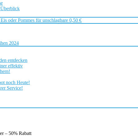
ne
 Überblick
 Eis oder Pommes für unschlagbare 0,50 €
ihen 2024
rden entdecken
ner effektiv
chern!
bot noch Heute!
rer Service!
er – 50% Rabatt