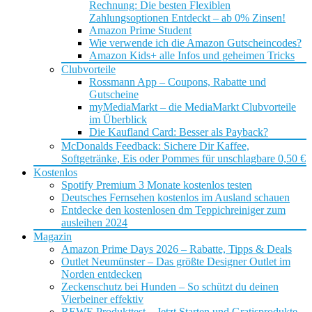
Rechnung: Die besten Flexiblen
Zahlungsoptionen Entdeckt – ab 0% Zinsen!
Amazon Prime Student
Wie verwende ich die Amazon Gutscheincodes?
Amazon Kids+ alle Infos und geheimen Tricks
Clubvorteile
Rossmann App – Coupons, Rabatte und
Gutscheine
myMediaMarkt – die MediaMarkt Clubvorteile
im Überblick
Die Kaufland Card: Besser als Payback?
McDonalds Feedback: Sichere Dir Kaffee,
Softgetränke, Eis oder Pommes für unschlagbare 0,50 €
Kostenlos
Spotify Premium 3 Monate kostenlos testen
Deutsches Fernsehen kostenlos im Ausland schauen
Entdecke den kostenlosen dm Teppichreiniger zum
ausleihen 2024
Magazin
Amazon Prime Days 2026 – Rabatte, Tipps & Deals
Outlet Neumünster – Das größte Designer Outlet im
Norden entdecken
Zeckenschutz bei Hunden – So schützt du deinen
Vierbeiner effektiv
REWE Produkttest – Jetzt Starten und Gratisprodukte