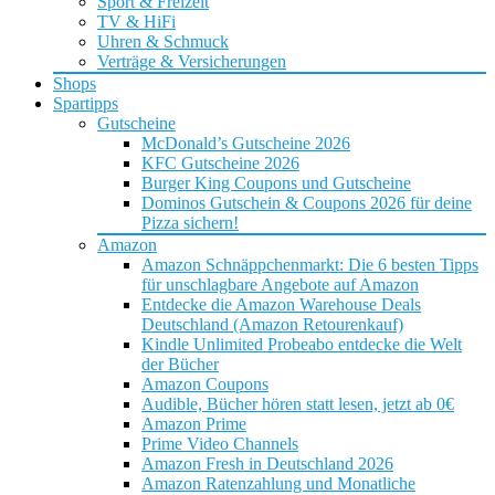
Sport & Freizeit
TV & HiFi
Uhren & Schmuck
Verträge & Versicherungen
Shops
Spartipps
Gutscheine
McDonald’s Gutscheine 2026
KFC Gutscheine 2026
Burger King Coupons und Gutscheine
Dominos Gutschein & Coupons 2026 für deine
Pizza sichern!
Amazon
Amazon Schnäppchenmarkt: Die 6 besten Tipps
für unschlagbare Angebote auf Amazon
Entdecke die Amazon Warehouse Deals
Deutschland (Amazon Retourenkauf)
Kindle Unlimited Probeabo entdecke die Welt
der Bücher
Amazon Coupons
Audible, Bücher hören statt lesen, jetzt ab 0€
Amazon Prime
Prime Video Channels
Amazon Fresh in Deutschland 2026
Amazon Ratenzahlung und Monatliche