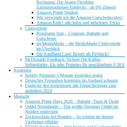
Rechnung: Die besten Flexiblen
Zahlungsoptionen Entdeckt – ab 0% Zinsen!
Amazon Prime Student
Wie verwende ich die Amazon Gutscheincodes?
Amazon Kids+ alle Infos und geheimen Tricks
Clubvorteile
Rossmann App – Coupons, Rabatte und
Gutscheine
myMediaMarkt – die MediaMarkt Clubvorteile
im Überblick
Die Kaufland Card: Besser als Payback?
McDonalds Feedback: Sichere Dir Kaffee,
Softgetränke, Eis oder Pommes für unschlagbare 0,50 €
Kostenlos
Spotify Premium 3 Monate kostenlos testen
Deutsches Fernsehen kostenlos im Ausland schauen
Entdecke den kostenlosen dm Teppichreiniger zum
ausleihen 2024
Magazin
Amazon Prime Days 2026 – Rabatte, Tipps & Deals
Outlet Neumünster – Das größte Designer Outlet im
Norden entdecken
Zeckenschutz bei Hunden – So schützt du deinen
Vierbeiner effektiv
REWE Produkttest – Jetzt Starten und Gratisprodukte