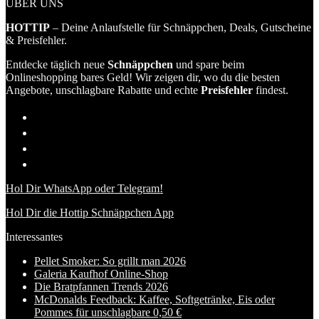
ÜBER UNS
HOTTIP
– Deine Anlaufstelle für Schnäppchen, Deals, Gutscheine
& Preisfehler.
Entdecke täglich neue
Schnäppchen
und spare beim
Onlineshopping bares Geld! Wir zeigen dir, wo du die besten
Angebote, unschlagbare Rabatte und echte
Preisfehler
findest.
Hol Dir WhatsApp oder Telegram!
Hol Dir die Hottip Schnäppchen App
Interessantes
Pellet Smoker: So grillt man 2026
Galeria Kaufhof Online-Shop
Die Bratpfannen Trends 2026
McDonalds Feedback: Kaffee, Softgetränke, Eis oder
Pommes für unschlagbare 0,50 €