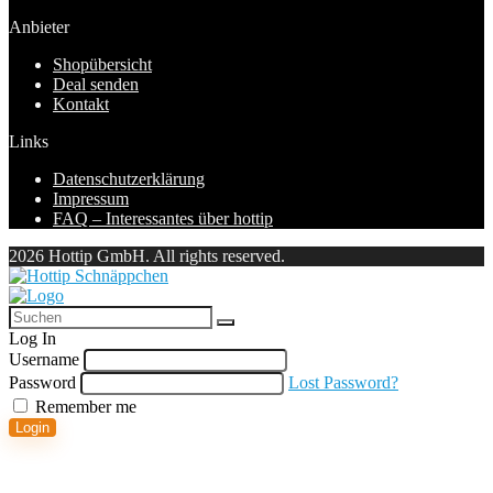
Anbieter
Shopübersicht
Deal senden
Kontakt
Links
Datenschutzerklärung
Impressum
FAQ – Interessantes über hottip
2026 Hottip GmbH. All rights reserved.
Log In
Username
Password
Lost Password?
Remember me
Login