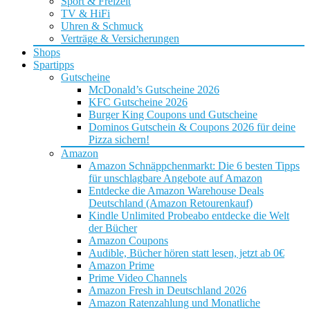
Sport & Freizeit
TV & HiFi
Uhren & Schmuck
Verträge & Versicherungen
Shops
Spartipps
Gutscheine
McDonald’s Gutscheine 2026
KFC Gutscheine 2026
Burger King Coupons und Gutscheine
Dominos Gutschein & Coupons 2026 für deine
Pizza sichern!
Amazon
Amazon Schnäppchenmarkt: Die 6 besten Tipps
für unschlagbare Angebote auf Amazon
Entdecke die Amazon Warehouse Deals
Deutschland (Amazon Retourenkauf)
Kindle Unlimited Probeabo entdecke die Welt
der Bücher
Amazon Coupons
Audible, Bücher hören statt lesen, jetzt ab 0€
Amazon Prime
Prime Video Channels
Amazon Fresh in Deutschland 2026
Amazon Ratenzahlung und Monatliche