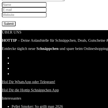
ÜBER UNS
HOTTIP
– Deine Anlaufstelle für Schnäppchen, Deals, Gutscheine &
Entdecke täglich neue
Schnäppchen
und spare beim Onlineshopping 
Hol Dir WhatsApp oder Telegram!
Hol Dir die Hottip Schnäppchen App
Interessantes
Pellet Smoker: So grillt man 2026