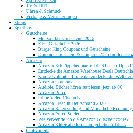
Sport & Freizeit
TV & HiFi
Uhren & Schmuck
Verträge & Versicherungen
Shops
Spartipps
Gutscheine
McDonald’s Gutscheine 2026
KFC Gutscheine 2026
Burger King Coupons und Gutscheine
Dominos Gutschein & Coupons 2026 für deine Piz
Amazon
Amazon Schnäppchenmarkt: Die 6 besten Tipps f
Entdecke die Amazon Warehouse Deals Deutschl
Kindle Unlimited Probeabo entdecke die Welt der
Amazon Coupons
Audible, Bücher hören statt lesen, jetzt ab 0€
Amazon Prime
Prime Video Channels
Amazon Fresh in Deutschland 2026
Amazon Ratenzahlung und Monatliche Rechnung: D
Amazon Prime Student
Wie verwende ich die Amazon Gutscheincodes?
Amazon Kids+ alle Infos und geheimen Tricks
Clubvorteile