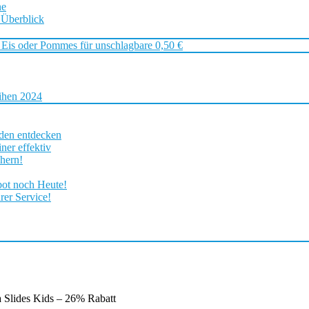
ne
 Überblick
 Eis oder Pommes für unschlagbare 0,50 €
ihen 2024
rden entdecken
ner effektiv
chern!
bot noch Heute!
rer Service!
a Slides Kids – 26% Rabatt