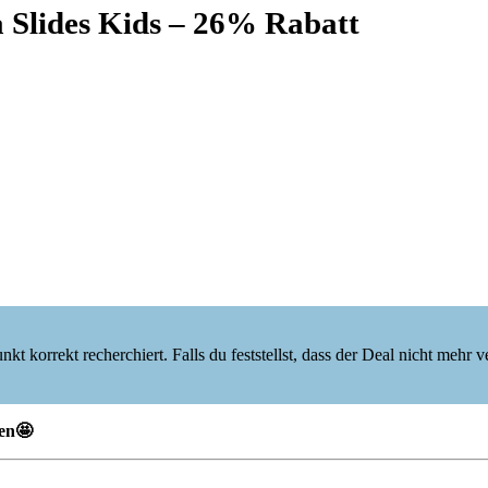
a Slides Kids – 26% Rabatt
korrekt recherchiert. Falls du feststellst, dass der Deal nicht mehr verf
gen🤩