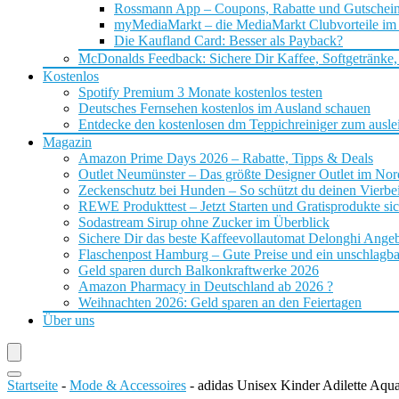
Rossmann App – Coupons, Rabatte und Gutschei
myMediaMarkt – die MediaMarkt Clubvorteile im
Die Kaufland Card: Besser als Payback?
McDonalds Feedback: Sichere Dir Kaffee, Softgetränke,
Kostenlos
Spotify Premium 3 Monate kostenlos testen
Deutsches Fernsehen kostenlos im Ausland schauen
Entdecke den kostenlosen dm Teppichreiniger zum ausle
Magazin
Amazon Prime Days 2026 – Rabatte, Tipps & Deals
Outlet Neumünster – Das größte Designer Outlet im No
Zeckenschutz bei Hunden – So schützt du deinen Vierbei
REWE Produkttest – Jetzt Starten und Gratisprodukte si
Sodastream Sirup ohne Zucker im Überblick
Sichere Dir das beste Kaffeevollautomat Delonghi Ange
Flaschenpost Hamburg – Gute Preise und ein unschlagba
Geld sparen durch Balkonkraftwerke 2026
Amazon Pharmacy in Deutschland ab 2026 ?
Weihnachten 2026: Geld sparen an den Feiertagen
Über uns
Startseite
-
Mode & Accessoires
-
adidas Unisex Kinder Adilette Aqu