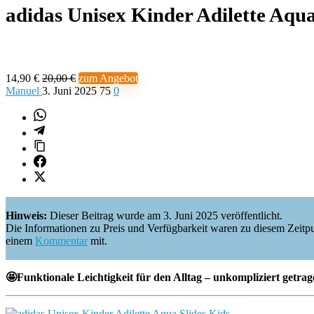
adidas Unisex Kinder Adilette Aqu
14,90 €
20,00 €
zum Angebot
Manuel
3. Juni 2025
75
0
Hinweis:
Dieser Beitrag wurde am 3. Juni 2025 veröffentlicht.
Die Informationen zu Preis und Verfügbarkeit waren zu diesem Zeitpunkt 
einem
Kommentar
mit.
🤩Funktionale Leichtigkeit für den Alltag – unkompliziert getra