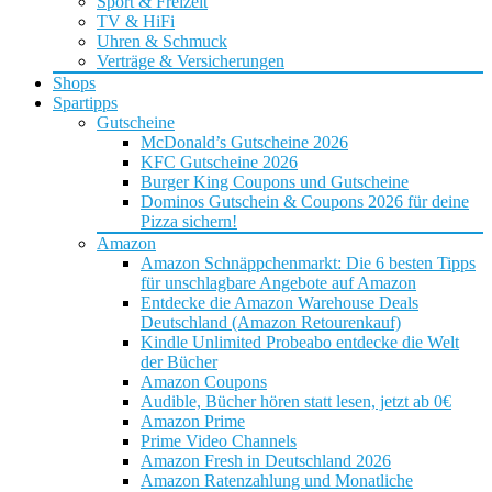
Sport & Freizeit
TV & HiFi
Uhren & Schmuck
Verträge & Versicherungen
Shops
Spartipps
Gutscheine
McDonald’s Gutscheine 2026
KFC Gutscheine 2026
Burger King Coupons und Gutscheine
Dominos Gutschein & Coupons 2026 für deine
Pizza sichern!
Amazon
Amazon Schnäppchenmarkt: Die 6 besten Tipps
für unschlagbare Angebote auf Amazon
Entdecke die Amazon Warehouse Deals
Deutschland (Amazon Retourenkauf)
Kindle Unlimited Probeabo entdecke die Welt
der Bücher
Amazon Coupons
Audible, Bücher hören statt lesen, jetzt ab 0€
Amazon Prime
Prime Video Channels
Amazon Fresh in Deutschland 2026
Amazon Ratenzahlung und Monatliche