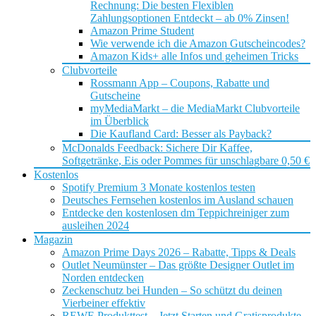
Rechnung: Die besten Flexiblen
Zahlungsoptionen Entdeckt – ab 0% Zinsen!
Amazon Prime Student
Wie verwende ich die Amazon Gutscheincodes?
Amazon Kids+ alle Infos und geheimen Tricks
Clubvorteile
Rossmann App – Coupons, Rabatte und
Gutscheine
myMediaMarkt – die MediaMarkt Clubvorteile
im Überblick
Die Kaufland Card: Besser als Payback?
McDonalds Feedback: Sichere Dir Kaffee,
Softgetränke, Eis oder Pommes für unschlagbare 0,50 €
Kostenlos
Spotify Premium 3 Monate kostenlos testen
Deutsches Fernsehen kostenlos im Ausland schauen
Entdecke den kostenlosen dm Teppichreiniger zum
ausleihen 2024
Magazin
Amazon Prime Days 2026 – Rabatte, Tipps & Deals
Outlet Neumünster – Das größte Designer Outlet im
Norden entdecken
Zeckenschutz bei Hunden – So schützt du deinen
Vierbeiner effektiv
REWE Produkttest – Jetzt Starten und Gratisprodukte