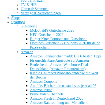
Sport & Freizeit
TV & HiFi
Uhren & Schmuck
Verträge & Versicherungen
Shops
Spartipps
Gutscheine
McDonald’s Gutscheine 2026
KFC Gutscheine 2026
Burger King Coupons und Gutscheine
Dominos Gutschein & Coupons 2026 für deine
Pizza sichern!
Amazon
Amazon Schnäppchenmarkt: Die 6 besten Tipps
für unschlagbare Angebote auf Amazon
Entdecke die Amazon Warehouse Deals
Deutschland (Amazon Retourenkauf)
Kindle Unlimited Probeabo entdecke die Welt
der Bücher
Amazon Coupons
Audible, Bücher hören statt lesen, jetzt ab 0€
Amazon Prime
Prime Video Channels
Amazon Fresh in Deutschland 2026
Amazon Ratenzahlung und Monatliche