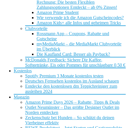
Rechnung: Die besten Flexiblen
Zahlungsoptionen Entdeckt – ab 0% Zinsen!
Amazon Prime Student
Wie verwende ich die Amazon Gutscheincodes?
Amazon Kids+ alle Infos und geheimen Tricks
Clubvorteile
Rossmann App – Coupons, Rabatte und
Gutscheine
myMediaMarkt – die MediaMarkt Clubvorteile
im Überblick
Die Kaufland Card: Besser als Payback?
McDonalds Feedback: Sichere Dir Kaffee,
Softgetränke, Eis oder Pommes für unschlagbare 0,50 €
Kostenlos
Spotify Premium 3 Monate kostenlos testen
Deutsches Fernsehen kostenlos im Ausland schauen
Entdecke den kostenlosen dm Teppichreiniger zum
ausleihen 2024
Magazin
Amazon Prime Days 2026 – Rabatte, Tipps & Deals
Outlet Neumünster – Das größte Designer Outlet im
Norden entdecken
Zeckenschutz bei Hunden – So schützt du deinen
Vierbeiner effektiv
REWE Produkttest – Jetzt Starten und Gratisprodukte