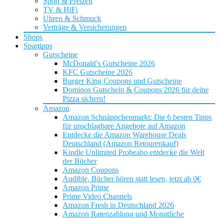
Sport & Freizeit
TV & HiFi
Uhren & Schmuck
Verträge & Versicherungen
Shops
Spartipps
Gutscheine
McDonald’s Gutscheine 2026
KFC Gutscheine 2026
Burger King Coupons und Gutscheine
Dominos Gutschein & Coupons 2026 für deine
Pizza sichern!
Amazon
Amazon Schnäppchenmarkt: Die 6 besten Tipps
für unschlagbare Angebote auf Amazon
Entdecke die Amazon Warehouse Deals
Deutschland (Amazon Retourenkauf)
Kindle Unlimited Probeabo entdecke die Welt
der Bücher
Amazon Coupons
Audible, Bücher hören statt lesen, jetzt ab 0€
Amazon Prime
Prime Video Channels
Amazon Fresh in Deutschland 2026
Amazon Ratenzahlung und Monatliche