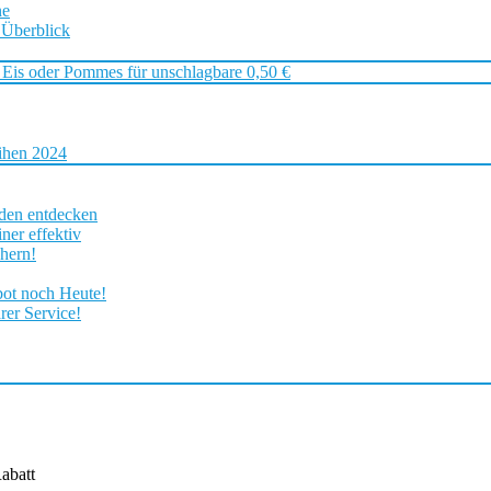
ne
 Überblick
 Eis oder Pommes für unschlagbare 0,50 €
ihen 2024
rden entdecken
ner effektiv
chern!
bot noch Heute!
rer Service!
abatt