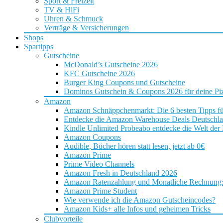
Sport & Freizeit
TV & HiFi
Uhren & Schmuck
Verträge & Versicherungen
Shops
Spartipps
Gutscheine
McDonald’s Gutscheine 2026
KFC Gutscheine 2026
Burger King Coupons und Gutscheine
Dominos Gutschein & Coupons 2026 für deine Piz
Amazon
Amazon Schnäppchenmarkt: Die 6 besten Tipps f
Entdecke die Amazon Warehouse Deals Deutschl
Kindle Unlimited Probeabo entdecke die Welt der
Amazon Coupons
Audible, Bücher hören statt lesen, jetzt ab 0€
Amazon Prime
Prime Video Channels
Amazon Fresh in Deutschland 2026
Amazon Ratenzahlung und Monatliche Rechnung: D
Amazon Prime Student
Wie verwende ich die Amazon Gutscheincodes?
Amazon Kids+ alle Infos und geheimen Tricks
Clubvorteile