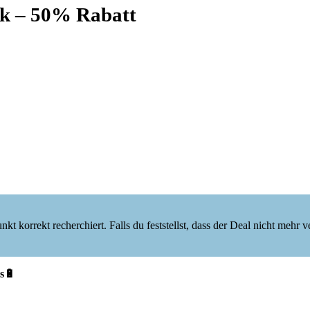
nk – 50% Rabatt
korrekt recherchiert. Falls du feststellst, dass der Deal nicht mehr verf
s🔋