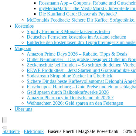
Rossmann App – Coupons, Rabatte und Gutschei
myMediaMarkt – die MediaMarkt Clubvorteile im
Die Kaufland Card: Besser als Payback?
McDonalds Feedback: Sichere Dir Kaffee, Softgetränke,
Kostenlos
Spotify Premium 3 Monate kostenlos testen
Deutsches Fernsehen kostenlos im Ausland schauen
Entdecke den kostenlosen dm Teppichreiniger zum ausle
Magazin
Amazon Prime Days 2026 – Rabatte, Tipps & Deals
Outlet Neumünster – Das größte Designer Outlet im No
Zeckenschutz bei Hunden – So schützt du deinen Vierbei
REWE Produkttest – Jetzt Starten und Gratisprodukte si
Sodastream Sirup ohne Zucker im Überblick
Sichere Dir das beste Kaffeevollautomat Delonghi Ange
Flaschenpost Hamburg – Gute Preise und ein unschlagba
Geld sparen durch Balkonkraftwerke 2026
Amazon Pharmacy in Deutschland ab 2026 ?
Weihnachten 2026: Geld sparen an den Feiertagen
Über uns
Startseite
-
Elektronik
-
Baseus Enerfill MagSafe Powerbank – 50% R