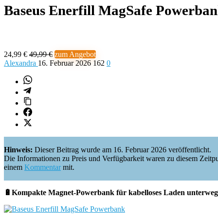
Baseus Enerfill MagSafe Powerba
24,99 €
49,99 €
zum Angebot
Alexandra
16. Februar 2026
162
0
Hinweis:
Dieser Beitrag wurde am 16. Februar 2026 veröffentlicht.
Die Informationen zu Preis und Verfügbarkeit waren zu diesem Zeitpunkt 
einem
Kommentar
mit.
🔋Kompakte Magnet-Powerbank für kabelloses Laden unterweg