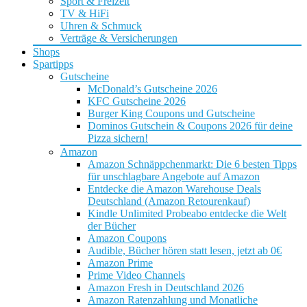
Sport & Freizeit
TV & HiFi
Uhren & Schmuck
Verträge & Versicherungen
Shops
Spartipps
Gutscheine
McDonald’s Gutscheine 2026
KFC Gutscheine 2026
Burger King Coupons und Gutscheine
Dominos Gutschein & Coupons 2026 für deine
Pizza sichern!
Amazon
Amazon Schnäppchenmarkt: Die 6 besten Tipps
für unschlagbare Angebote auf Amazon
Entdecke die Amazon Warehouse Deals
Deutschland (Amazon Retourenkauf)
Kindle Unlimited Probeabo entdecke die Welt
der Bücher
Amazon Coupons
Audible, Bücher hören statt lesen, jetzt ab 0€
Amazon Prime
Prime Video Channels
Amazon Fresh in Deutschland 2026
Amazon Ratenzahlung und Monatliche