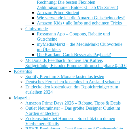
Rechnung: Die besten Flexiblen
Zahlungsoptionen Entdeckt – ab 0% Zinsen!
Amazon Prime Student
Wie verwende ich die Amazon Gutscheincodes?
Amazon Kids+ alle Infos und geheimen Tricks
Clubvorteile
Rossmann App – Coupons, Rabatte und
Gutscheine
myMediaMarkt – die MediaMarkt Clubvorteile
im Überblick
Die Kaufland Card: Besser als Payback?
McDonalds Feedback: Sichere Dir Kaffee,
Softgetränke, Eis oder Pommes für unschlagbare 0,50 €
Kostenlos
Spotify Premium 3 Monate kostenlos testen
Deutsches Fernsehen kostenlos im Ausland schauen
Entdecke den kostenlosen dm Teppichreiniger zum
ausleihen 2024
Magazin
Amazon Prime Days 2026 – Rabatte, Tipps & Deals
Outlet Neumünster – Das größte Designer Outlet im
Norden entdecken
Zeckenschutz bei Hunden – So schützt du deinen
Vierbeiner effektiv
REWE Produkttest – Jetzt Starten und Gratisprodukte