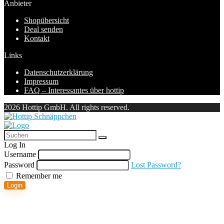
Anbieter
Shopübersicht
Deal senden
Kontakt
Links
Datenschutzerklärung
Impressum
FAQ – Interessantes über hottip
2026 Hottip GmbH. All rights reserved.
Log In
Username
Password
Lost Password?
Remember me
Login