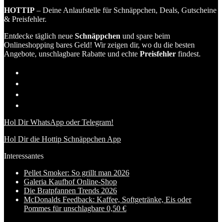
HOTTIP
– Deine Anlaufstelle für Schnäppchen, Deals, Gutscheine
& Preisfehler.
Entdecke täglich neue
Schnäppchen
und spare beim
Onlineshopping bares Geld! Wir zeigen dir, wo du die besten
Angebote, unschlagbare Rabatte und echte
Preisfehler
findest.
Hol Dir WhatsApp oder Telegram!
Hol Dir die Hottip Schnäppchen App
Interessantes
Pellet Smoker: So grillt man 2026
Galeria Kaufhof Online-Shop
Die Bratpfannen Trends 2026
McDonalds Feedback: Kaffee, Softgetränke, Eis oder
Pommes für unschlagbare 0,50 €