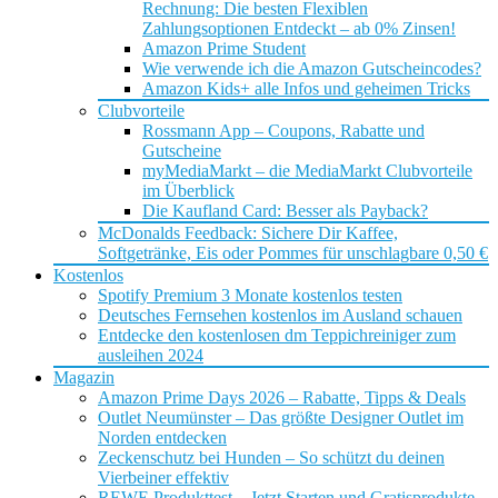
Rechnung: Die besten Flexiblen
Zahlungsoptionen Entdeckt – ab 0% Zinsen!
Amazon Prime Student
Wie verwende ich die Amazon Gutscheincodes?
Amazon Kids+ alle Infos und geheimen Tricks
Clubvorteile
Rossmann App – Coupons, Rabatte und
Gutscheine
myMediaMarkt – die MediaMarkt Clubvorteile
im Überblick
Die Kaufland Card: Besser als Payback?
McDonalds Feedback: Sichere Dir Kaffee,
Softgetränke, Eis oder Pommes für unschlagbare 0,50 €
Kostenlos
Spotify Premium 3 Monate kostenlos testen
Deutsches Fernsehen kostenlos im Ausland schauen
Entdecke den kostenlosen dm Teppichreiniger zum
ausleihen 2024
Magazin
Amazon Prime Days 2026 – Rabatte, Tipps & Deals
Outlet Neumünster – Das größte Designer Outlet im
Norden entdecken
Zeckenschutz bei Hunden – So schützt du deinen
Vierbeiner effektiv
REWE Produkttest – Jetzt Starten und Gratisprodukte