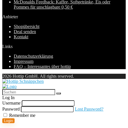
McDonalds Feedback: Kaffee, Softgetränke, Eis oder
Pommes für unschlagbare 0,50 €
Anbieter
Shopübersicht
Deal senden
Kontakt
Links
Datenschutzerklärung
Impressum
FAQ – Interessantes über hottip
2026 Hottip GmbH. All rights reserved.
Log In
Username
Password
Lost Password?
Remember me
Login