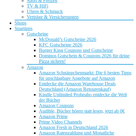
Sport & Freizeit
TV & HiFi
Uhren & Schmuck
Verträge & Versicherungen
Shops
Spartipps
Gutscheine
McDonald’s Gutscheine 2026
KFC Gutscheine 2026
Burger King Coupons und Gutscheine
Dominos Gutschein & Coupons 2026 für deine
Pizza sichern!
Amazon
Amazon Schnäppchenmarkt: Die 6 besten Tipps
für unschlagbare Angebote auf Amazon
Entdecke die Amazon Warehouse Deals
Deutschland (Amazon Retourenkauf)
Kindle Unlimited Probeabo entdecke die Welt
der Bücher
Amazon Coupons
Audible, Bücher hören statt lesen, jetzt ab 0€
Amazon Prime
Prime Video Channels
Amazon Fresh in Deutschland 2026
Amazon Ratenzahlung und Monatliche