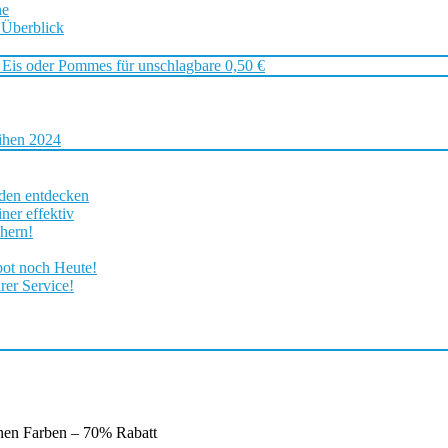
ne
 Überblick
 Eis oder Pommes für unschlagbare 0,50 €
ihen 2024
rden entdecken
ner effektiv
chern!
bot noch Heute!
rer Service!
enen Farben – 70% Rabatt