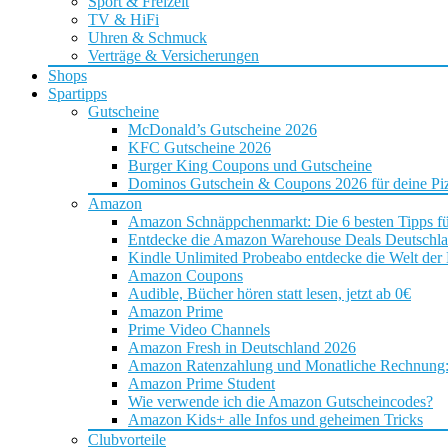
Sport & Freizeit
TV & HiFi
Uhren & Schmuck
Verträge & Versicherungen
Shops
Spartipps
Gutscheine
McDonald’s Gutscheine 2026
KFC Gutscheine 2026
Burger King Coupons und Gutscheine
Dominos Gutschein & Coupons 2026 für deine Piz
Amazon
Amazon Schnäppchenmarkt: Die 6 besten Tipps f
Entdecke die Amazon Warehouse Deals Deutschl
Kindle Unlimited Probeabo entdecke die Welt der
Amazon Coupons
Audible, Bücher hören statt lesen, jetzt ab 0€
Amazon Prime
Prime Video Channels
Amazon Fresh in Deutschland 2026
Amazon Ratenzahlung und Monatliche Rechnung: D
Amazon Prime Student
Wie verwende ich die Amazon Gutscheincodes?
Amazon Kids+ alle Infos und geheimen Tricks
Clubvorteile