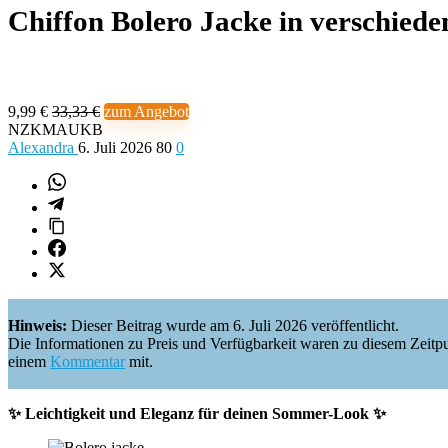
Chiffon Bolero Jacke in verschied
9,99 €
33,33 €
zum Angebot
NZKMAUKB
Alexandra
6. Juli 2026
80
0
Hinweis:
Dieser Beitrag wurde am 6. Juli 2026 veröffentlicht.
Die Informationen zu Preis und Verfügbarkeit waren zu diesem Zeitpunkt 
einem
Kommentar
mit.
✨ Leichtigkeit und Eleganz für deinen Sommer-Look ✨