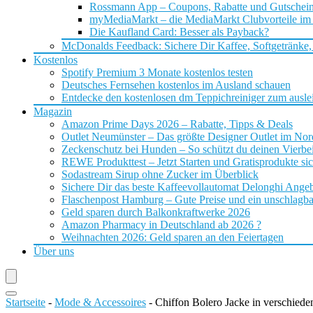
Rossmann App – Coupons, Rabatte und Gutschei
myMediaMarkt – die MediaMarkt Clubvorteile im
Die Kaufland Card: Besser als Payback?
McDonalds Feedback: Sichere Dir Kaffee, Softgetränke,
Kostenlos
Spotify Premium 3 Monate kostenlos testen
Deutsches Fernsehen kostenlos im Ausland schauen
Entdecke den kostenlosen dm Teppichreiniger zum ausle
Magazin
Amazon Prime Days 2026 – Rabatte, Tipps & Deals
Outlet Neumünster – Das größte Designer Outlet im No
Zeckenschutz bei Hunden – So schützt du deinen Vierbei
REWE Produkttest – Jetzt Starten und Gratisprodukte si
Sodastream Sirup ohne Zucker im Überblick
Sichere Dir das beste Kaffeevollautomat Delonghi Ange
Flaschenpost Hamburg – Gute Preise und ein unschlagba
Geld sparen durch Balkonkraftwerke 2026
Amazon Pharmacy in Deutschland ab 2026 ?
Weihnachten 2026: Geld sparen an den Feiertagen
Über uns
Startseite
-
Mode & Accessoires
-
Chiffon Bolero Jacke in verschied