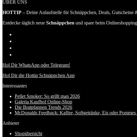
ÜBER UNS
HOTTIP
– Deine Anlaufstelle für Schnäppchen, Deals, Gutscheine &
Entdecke täglich neue
Schnäppchen
und spare beim Onlineshopping 
Hol Dir WhatsApp oder Telegram!
Hol Dir die Hottip Schnäppchen App
Interessantes
Pellet Smoker: So grillt man 2026
Galeria Kaufhof Online-Shop
Die Bratpfannen Trends 2026
McDonalds Feedback: Kaffee, Softgetränke, Eis oder Pommes f
Anbieter
Shopübersicht