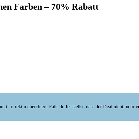
enen Farben – 70% Rabatt
korrekt recherchiert. Falls du feststellst, dass der Deal nicht mehr verf