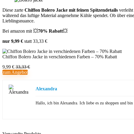
Diese zarte
Chiffon Bolero Jacke
mit feinen Spitzendetails
verleiht
während das luftige Material angenehme Kühle spendet. Ob über einem
Lieblingsnuance.
Bei amazon mit 💥
70% Rabatt
💥
nur 9,99 €
statt 33,33 €
Chiffon Bolero Jacke in verschiedenen Farben – 70% Rabatt
9,99 €
33,33 €
zum Angebot
Alexandra
Hallo, ich bin Alexandra. Ich liebe es zu shoppen und b
Verwandte Produkte