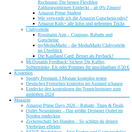
Rechnung: Die besten Flexiblen
Zahlungsoptionen Entdeckt – ab 0% Zinsen!
Amazon Prime Student
Wie verwende ich die Amazon Gutscheincodes?
Amazon Kids+ alle Infos und geheimen Tricks
Clubvorteile
Rossmann App – Coupons, Rabatte und
Gutscheine
myMediaMarkt – die MediaMarkt Clubvorteile
im Überblick
Die Kaufland Card: Besser als Payback?
McDonalds Feedback: Sichere Dir Kaffee,
Softgetränke, Eis oder Pommes für unschlagbare 0,50 €
Kostenlos
Spotify Premium 3 Monate kostenlos testen
Deutsches Fernsehen kostenlos im Ausland schauen
Entdecke den kostenlosen dm Teppichreiniger zum
ausleihen 2024
Magazin
Amazon Prime Days 2026 – Rabatte, Tipps & Deals
Outlet Neumünster – Das größte Designer Outlet im
Norden entdecken
Zeckenschutz bei Hunden – So schützt du deinen
Vierbeiner effektiv
REWE Produkttest – Jetzt Starten und Gratisprodukte