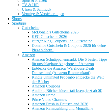
Sport & Freizeit
TV & HiFi
Uhren & Schmuck
Verträge & Versicherungen
Shops
Spartipps
Gutscheine
McDonald’s Gutscheine 2026
KFC Gutscheine 2026
Burger King Coupons und Gutscheine
Dominos Gutschein & Coupons 2026 für deine
Pizza sichern!
Amazon
Amazon Schnäppchenmarkt: Die 6 besten Tipps
für unschlagbare Angebote auf Amazon
Entdecke die Amazon Warehouse Deals
Deutschland (Amazon Retourenkauf)
Kindle Unlimited Probeabo entdecke die Welt
der Bücher
Amazon Coupons
Audible, Bücher hören statt lesen, jetzt ab 0€
Amazon Prime
Prime Video Channels
Amazon Fresh in Deutschland 2026
Amazon Ratenzahlung und Monatliche