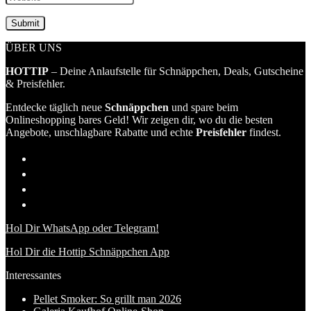
ÜBER UNS
HOTTIP
– Deine Anlaufstelle für Schnäppchen, Deals, Gutscheine
& Preisfehler.
Entdecke täglich neue
Schnäppchen
und spare beim
Onlineshopping bares Geld! Wir zeigen dir, wo du die besten
Angebote, unschlagbare Rabatte und echte
Preisfehler
findest.
Hol Dir WhatsApp oder Telegram!
Hol Dir die Hottip Schnäppchen App
Interessantes
Pellet Smoker: So grillt man 2026