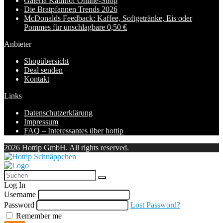
Galeria Kaufhof Online-Shop
Die Bratpfannen Trends 2026
McDonalds Feedback: Kaffee, Softgetränke, Eis oder
Pommes für unschlagbare 0,50 €
Anbieter
Shopübersicht
Deal senden
Kontakt
Links
Datenschutzerklärung
Impressum
FAQ – Interessantes über hottip
2026 Hottip GmbH. All rights reserved.
Log In
Username
Password
Lost Password?
Remember me