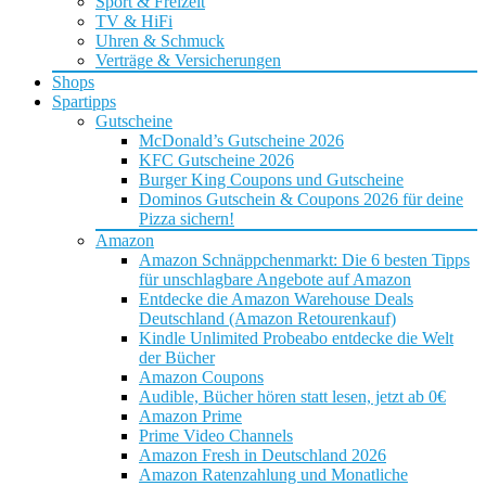
Sport & Freizeit
TV & HiFi
Uhren & Schmuck
Verträge & Versicherungen
Shops
Spartipps
Gutscheine
McDonald’s Gutscheine 2026
KFC Gutscheine 2026
Burger King Coupons und Gutscheine
Dominos Gutschein & Coupons 2026 für deine
Pizza sichern!
Amazon
Amazon Schnäppchenmarkt: Die 6 besten Tipps
für unschlagbare Angebote auf Amazon
Entdecke die Amazon Warehouse Deals
Deutschland (Amazon Retourenkauf)
Kindle Unlimited Probeabo entdecke die Welt
der Bücher
Amazon Coupons
Audible, Bücher hören statt lesen, jetzt ab 0€
Amazon Prime
Prime Video Channels
Amazon Fresh in Deutschland 2026
Amazon Ratenzahlung und Monatliche