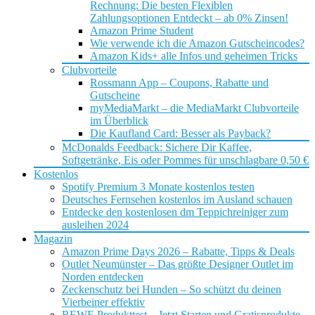
Rechnung: Die besten Flexiblen
Zahlungsoptionen Entdeckt – ab 0% Zinsen!
Amazon Prime Student
Wie verwende ich die Amazon Gutscheincodes?
Amazon Kids+ alle Infos und geheimen Tricks
Clubvorteile
Rossmann App – Coupons, Rabatte und
Gutscheine
myMediaMarkt – die MediaMarkt Clubvorteile
im Überblick
Die Kaufland Card: Besser als Payback?
McDonalds Feedback: Sichere Dir Kaffee,
Softgetränke, Eis oder Pommes für unschlagbare 0,50 €
Kostenlos
Spotify Premium 3 Monate kostenlos testen
Deutsches Fernsehen kostenlos im Ausland schauen
Entdecke den kostenlosen dm Teppichreiniger zum
ausleihen 2024
Magazin
Amazon Prime Days 2026 – Rabatte, Tipps & Deals
Outlet Neumünster – Das größte Designer Outlet im
Norden entdecken
Zeckenschutz bei Hunden – So schützt du deinen
Vierbeiner effektiv
REWE Produkttest – Jetzt Starten und Gratisprodukte