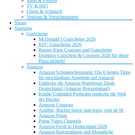
Sport & Freizeit
TV & HiFi
Uhren & Schmuck
Verträge & Versicherungen
Shops
Spartipps
Gutscheine
McDonald’s Gutscheine 2026
KFC Gutscheine 2026
Burger King Coupons und Gutscheine
Dominos Gutschein & Coupons 2026 für deine
Pizza sichern!
Amazon
Amazon Schnäppchenmarkt: Die 6 besten Tipps
für unschlagbare Angebote auf Amazon
Entdecke die Amazon Warehouse Deals
Deutschland (Amazon Retourenkauf)
Kindle Unlimited Probeabo entdecke die Welt
der Bücher
Amazon Coupons
Audible, Bücher hören statt lesen, jetzt ab 0€
Amazon Prime
Prime Video Channels
Amazon Fresh in Deutschland 2026
Amazon Ratenzahlung und Monatliche