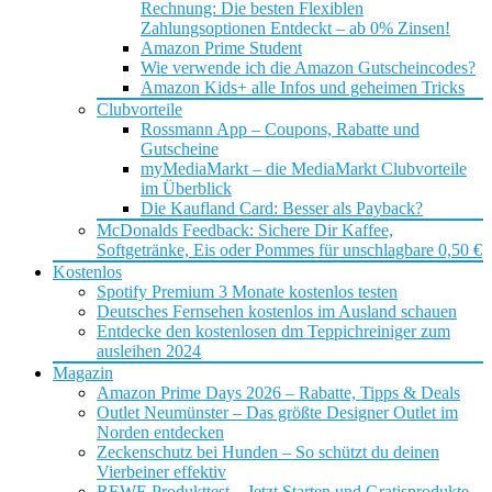
Rechnung: Die besten Flexiblen
Zahlungsoptionen Entdeckt – ab 0% Zinsen!
Amazon Prime Student
Wie verwende ich die Amazon Gutscheincodes?
Amazon Kids+ alle Infos und geheimen Tricks
Clubvorteile
Rossmann App – Coupons, Rabatte und
Gutscheine
myMediaMarkt – die MediaMarkt Clubvorteile
im Überblick
Die Kaufland Card: Besser als Payback?
McDonalds Feedback: Sichere Dir Kaffee,
Softgetränke, Eis oder Pommes für unschlagbare 0,50 €
Kostenlos
Spotify Premium 3 Monate kostenlos testen
Deutsches Fernsehen kostenlos im Ausland schauen
Entdecke den kostenlosen dm Teppichreiniger zum
ausleihen 2024
Magazin
Amazon Prime Days 2026 – Rabatte, Tipps & Deals
Outlet Neumünster – Das größte Designer Outlet im
Norden entdecken
Zeckenschutz bei Hunden – So schützt du deinen
Vierbeiner effektiv
REWE Produkttest – Jetzt Starten und Gratisprodukte