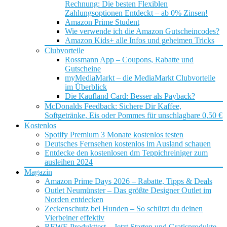
Rechnung: Die besten Flexiblen
Zahlungsoptionen Entdeckt – ab 0% Zinsen!
Amazon Prime Student
Wie verwende ich die Amazon Gutscheincodes?
Amazon Kids+ alle Infos und geheimen Tricks
Clubvorteile
Rossmann App – Coupons, Rabatte und
Gutscheine
myMediaMarkt – die MediaMarkt Clubvorteile
im Überblick
Die Kaufland Card: Besser als Payback?
McDonalds Feedback: Sichere Dir Kaffee,
Softgetränke, Eis oder Pommes für unschlagbare 0,50 €
Kostenlos
Spotify Premium 3 Monate kostenlos testen
Deutsches Fernsehen kostenlos im Ausland schauen
Entdecke den kostenlosen dm Teppichreiniger zum
ausleihen 2024
Magazin
Amazon Prime Days 2026 – Rabatte, Tipps & Deals
Outlet Neumünster – Das größte Designer Outlet im
Norden entdecken
Zeckenschutz bei Hunden – So schützt du deinen
Vierbeiner effektiv
REWE Produkttest – Jetzt Starten und Gratisprodukte