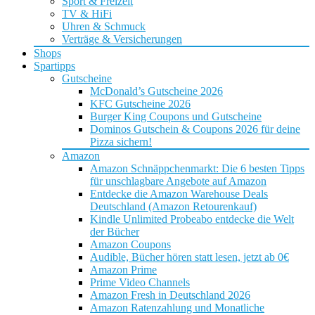
Sport & Freizeit
TV & HiFi
Uhren & Schmuck
Verträge & Versicherungen
Shops
Spartipps
Gutscheine
McDonald’s Gutscheine 2026
KFC Gutscheine 2026
Burger King Coupons und Gutscheine
Dominos Gutschein & Coupons 2026 für deine
Pizza sichern!
Amazon
Amazon Schnäppchenmarkt: Die 6 besten Tipps
für unschlagbare Angebote auf Amazon
Entdecke die Amazon Warehouse Deals
Deutschland (Amazon Retourenkauf)
Kindle Unlimited Probeabo entdecke die Welt
der Bücher
Amazon Coupons
Audible, Bücher hören statt lesen, jetzt ab 0€
Amazon Prime
Prime Video Channels
Amazon Fresh in Deutschland 2026
Amazon Ratenzahlung und Monatliche