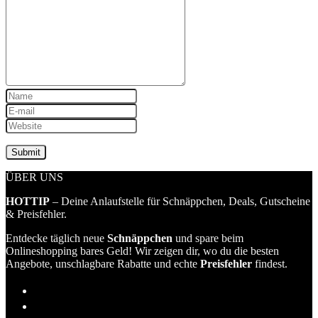
ÜBER UNS
HOTTIP
– Deine Anlaufstelle für Schnäppchen, Deals, Gutscheine
& Preisfehler.
Entdecke täglich neue
Schnäppchen
und spare beim
Onlineshopping bares Geld! Wir zeigen dir, wo du die besten
Angebote, unschlagbare Rabatte und echte
Preisfehler
findest.