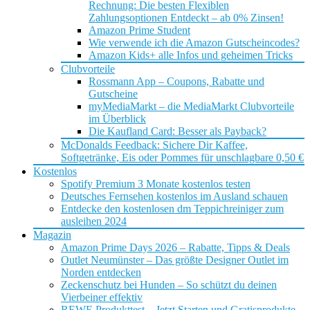
Rechnung: Die besten Flexiblen
Zahlungsoptionen Entdeckt – ab 0% Zinsen!
Amazon Prime Student
Wie verwende ich die Amazon Gutscheincodes?
Amazon Kids+ alle Infos und geheimen Tricks
Clubvorteile
Rossmann App – Coupons, Rabatte und
Gutscheine
myMediaMarkt – die MediaMarkt Clubvorteile
im Überblick
Die Kaufland Card: Besser als Payback?
McDonalds Feedback: Sichere Dir Kaffee,
Softgetränke, Eis oder Pommes für unschlagbare 0,50 €
Kostenlos
Spotify Premium 3 Monate kostenlos testen
Deutsches Fernsehen kostenlos im Ausland schauen
Entdecke den kostenlosen dm Teppichreiniger zum
ausleihen 2024
Magazin
Amazon Prime Days 2026 – Rabatte, Tipps & Deals
Outlet Neumünster – Das größte Designer Outlet im
Norden entdecken
Zeckenschutz bei Hunden – So schützt du deinen
Vierbeiner effektiv
REWE Produkttest – Jetzt Starten und Gratisprodukte