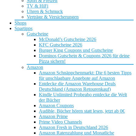
Sport & Freizeit
TV & HiFi
Uhren & Schmuck
Verträge & Versicherungen
Shops
Spartipps
Gutscheine
McDonald’s Gutscheine 2026
KFC Gutscheine 2026
Burger King Coupons und Gutscheine
Dominos Gutschein & Coupons 2026 für deine
Pizza sichern!
Amazon
Amazon Schnäppchenmarkt: Die 6 besten Tipps
für unschlagbare Angebote auf Amazon
Entdecke die Amazon Warehouse Deals
Deutschland (Amazon Retourenkauf)
Kindle Unlimited Probeabo entdecke die Welt
der Bücher
Amazon Coupons
Audible, Bücher hören statt lesen, jetzt ab 0€
Amazon Prime
Prime Video Channels
Amazon Fresh in Deutschland 2026
Amazon Ratenzahlung und Monatliche