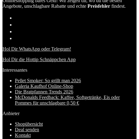
Onlineshopping bares Geld! Wir zeigen dir, wo du die besten
Angebote, unschlagbare Rabatte und echte
Preisfehler
findest.
Hol Dir WhatsApp oder Telegram!
Hol Dir die Hottip Schnäppchen App
Interessantes
Pellet Smoker: So grillt man 2026
Galeria Kaufhof Online-Shop
Die Bratpfannen Trends 2026
McDonalds Feedback: Kaffee, Softgetränke, Eis oder
Pommes für unschlagbare 0,50 €
Anbieter
Shopübersicht
Deal senden
Kontakt