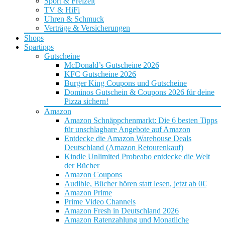
Sport & Freizeit
TV & HiFi
Uhren & Schmuck
Verträge & Versicherungen
Shops
Spartipps
Gutscheine
McDonald’s Gutscheine 2026
KFC Gutscheine 2026
Burger King Coupons und Gutscheine
Dominos Gutschein & Coupons 2026 für deine
Pizza sichern!
Amazon
Amazon Schnäppchenmarkt: Die 6 besten Tipps
für unschlagbare Angebote auf Amazon
Entdecke die Amazon Warehouse Deals
Deutschland (Amazon Retourenkauf)
Kindle Unlimited Probeabo entdecke die Welt
der Bücher
Amazon Coupons
Audible, Bücher hören statt lesen, jetzt ab 0€
Amazon Prime
Prime Video Channels
Amazon Fresh in Deutschland 2026
Amazon Ratenzahlung und Monatliche