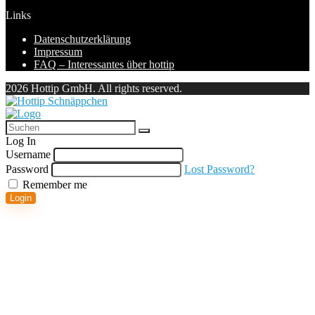
Links
Datenschutzerklärung
Impressum
FAQ – Interessantes über hottip
2026 Hottip GmbH. All rights reserved.
Log In
Username
Password
Lost Password?
Remember me
Login