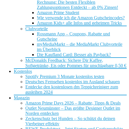
Rechnung: Die besten Flexiblen
Zahlungsoptionen Entdeckt – ab 0% Zinsen!
Amazon Prime Student
Wie verwende ich die Amazon Gutscheincodes?
Amazon Kids+ alle Infos und geheimen Tricks
Clubvorteile
Rossmann App – Coupons, Rabatte und
Gutscheine
myMediaMarkt – die MediaMarkt Clubvorteile
im Überblick
Die Kaufland Card: Besser als Payback?
McDonalds Feedback: Sichere Dir Kaffee,
Softgetränke, Eis oder Pommes für unschlagbare 0,50 €
Kostenlos
Spotify Premium 3 Monate kostenlos testen
Deutsches Fernsehen kostenlos im Ausland schauen
Entdecke den kostenlosen dm Teppichreiniger zum
ausleihen 2024
Magazin
Amazon Prime Days 2026 – Rabatte, Tipps & Deals
Outlet Neumünster – Das größte Designer Outlet im
Norden entdecken
Zeckenschutz bei Hunden – So schützt du deinen
Vierbeiner effektiv
REWE Produkttest – Jetzt Starten und Gratisprodukte