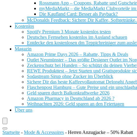
Rossmann App – Coupons, Rabatte und Gutschei
myMediaMarkt – die MediaMarkt Clubvorteile im
Die Kaufland Card: Besser als Payback?
McDonalds Feedback: Sichere Dir Kaffee, Softgetränke,
Kostenlos
Spotify Premium 3 Monate kostenlos testen
Deutsches Fernsehen kostenlos im Ausland schauen
Entdecke den kostenlosen dm Teppichreiniger zum ausle
Magazin
Amazon Prime Days 2026 – Rabatte, Tipps & Deals
Outlet Neumünster – Das größte Designer Outlet im No
Zeckenschutz bei Hunden – So schützt du deinen Vierbei
REWE Produkttest – Jetzt Starten und Gratisprodukte si
Sodastream Sirup ohne Zucker im Überblick
Sichere Dir das beste Kaffeevollautomat Delonghi Ange
Flaschenpost Hamburg – Gute Preise und ein unschlagba
Geld sparen durch Balkonkraftwerke 2026
Amazon Pharmacy in Deutschland ab 2026 ?
Weihnachten 2026: Geld sparen an den Feiertagen
Über uns
Startseite
-
Mode & Accessoires
-
Herren Anzugjacke – 50% Rabatt