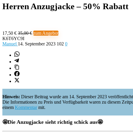
Herren Anzugjacke – 50% Rabatt
17,50 €
35,00 €
zum Angebot
K6T6YC9I
Manuel
14. September 2023
102
0
Hinweis:
Dieser Beitrag wurde am 14. September 2023 veröffentlicht
Die Informationen zu Preis und Verfügbarkeit waren zu diesem Zeitpunkt 
einem
Kommentar
mit.
🤩Die Anzugjacke sieht
richtig
schick aus🤩