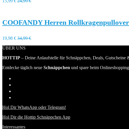
15,99 €
24,99 €
COOFANDY Herren Rollkragenpullover
19,98 €
34,99 €
ÜBER UNS
HOTTIP
– Deine Anlaufstelle für Schnäppchen, Deals, Gutscheine &
Entdecke täglich neue
Schnäppchen
und spare beim Onlineshopping 
Hol Dir WhatsApp oder Telegram!
Hol Dir die Hottip Schnäppchen App
Interessantes