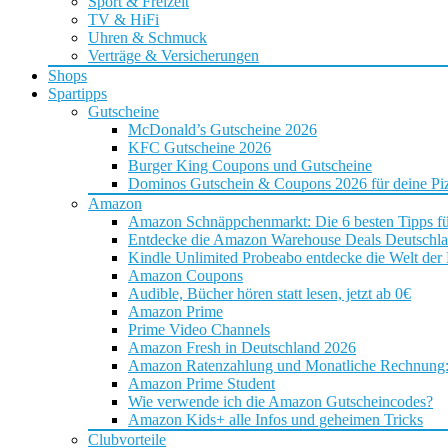
Sport & Freizeit
TV & HiFi
Uhren & Schmuck
Verträge & Versicherungen
Shops
Spartipps
Gutscheine
McDonald’s Gutscheine 2026
KFC Gutscheine 2026
Burger King Coupons und Gutscheine
Dominos Gutschein & Coupons 2026 für deine Piz
Amazon
Amazon Schnäppchenmarkt: Die 6 besten Tipps f
Entdecke die Amazon Warehouse Deals Deutschl
Kindle Unlimited Probeabo entdecke die Welt der
Amazon Coupons
Audible, Bücher hören statt lesen, jetzt ab 0€
Amazon Prime
Prime Video Channels
Amazon Fresh in Deutschland 2026
Amazon Ratenzahlung und Monatliche Rechnung: D
Amazon Prime Student
Wie verwende ich die Amazon Gutscheincodes?
Amazon Kids+ alle Infos und geheimen Tricks
Clubvorteile