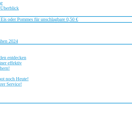
ne
 Überblick
 Eis oder Pommes für unschlagbare 0,50 €
ihen 2024
rden entdecken
ner effektiv
chern!
bot noch Heute!
rer Service!