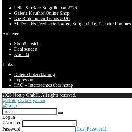
Pellet Smoker: So grillt man 2026
Galeria Kaufhof Online-Shop
Die Bratpfannen Trends 2026
McDonalds Feedback: Kaffee, Softgetränke, Eis oder Pommes f
Anbieter
Shopübersicht
Deal senden
Kontakt
Links
Datenschutzerklärung
Impressum
FAQ – Interessantes über hottip
2026 Hottip GmbH. All rights reserved.
Log In
Username
Password
Lost Password?