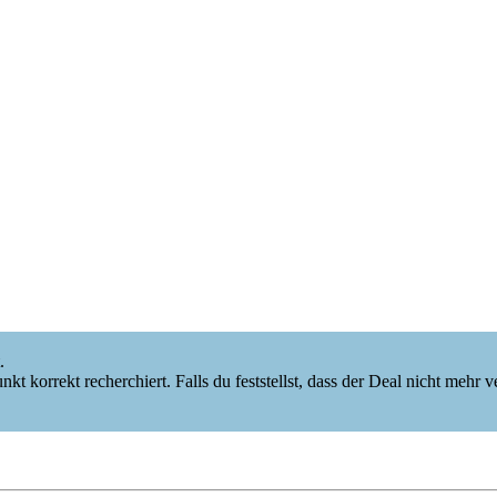
.
korrekt recherchiert. Falls du feststellst, dass der Deal nicht mehr verf