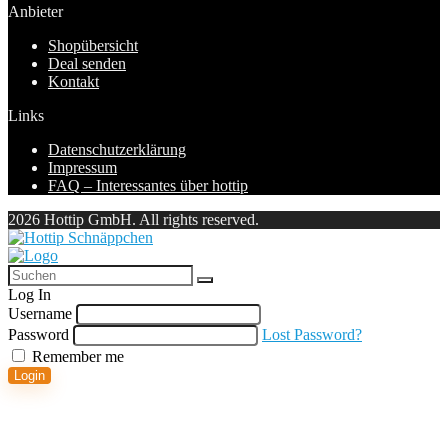
Anbieter
Shopübersicht
Deal senden
Kontakt
Links
Datenschutzerklärung
Impressum
FAQ – Interessantes über hottip
2026 Hottip GmbH. All rights reserved.
Log In
Username
Password
Lost Password?
Remember me
Login