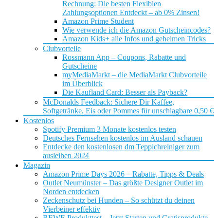
Rechnung: Die besten Flexiblen
Zahlungsoptionen Entdeckt – ab 0% Zinsen!
Amazon Prime Student
Wie verwende ich die Amazon Gutscheincodes?
Amazon Kids+ alle Infos und geheimen Tricks
Clubvorteile
Rossmann App – Coupons, Rabatte und
Gutscheine
myMediaMarkt – die MediaMarkt Clubvorteile
im Überblick
Die Kaufland Card: Besser als Payback?
McDonalds Feedback: Sichere Dir Kaffee,
Softgetränke, Eis oder Pommes für unschlagbare 0,50 €
Kostenlos
Spotify Premium 3 Monate kostenlos testen
Deutsches Fernsehen kostenlos im Ausland schauen
Entdecke den kostenlosen dm Teppichreiniger zum
ausleihen 2024
Magazin
Amazon Prime Days 2026 – Rabatte, Tipps & Deals
Outlet Neumünster – Das größte Designer Outlet im
Norden entdecken
Zeckenschutz bei Hunden – So schützt du deinen
Vierbeiner effektiv
REWE Produkttest – Jetzt Starten und Gratisprodukte