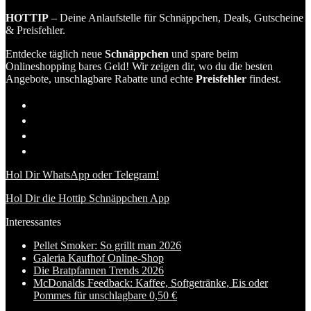
HOTTIP
– Deine Anlaufstelle für Schnäppchen, Deals, Gutscheine
& Preisfehler.
Entdecke täglich neue
Schnäppchen
und spare beim
Onlineshopping bares Geld! Wir zeigen dir, wo du die besten
Angebote, unschlagbare Rabatte und echte
Preisfehler
findest.
Hol Dir WhatsApp oder Telegram!
Hol Dir die Hottip Schnäppchen App
Interessantes
Pellet Smoker: So grillt man 2026
Galeria Kaufhof Online-Shop
Die Bratpfannen Trends 2026
McDonalds Feedback: Kaffee, Softgetränke, Eis oder
Pommes für unschlagbare 0,50 €