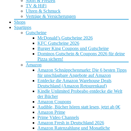
Sport & Freizeit
TV & HiFi
Uhren & Schmuck
Verträge & Versicherungen
Shops
Spartipps
Gutscheine
McDonald’s Gutscheine 2026
KFC Gutscheine 2026
Burger King Coupons und Gutscheine
Dominos Gutschein & Coupons 2026 für deine
Pizza sichern!
Amazon
Amazon Schnäppchenmarkt: Die 6 besten Tipps
für unschlagbare Angebote auf Amazon
Entdecke die Amazon Warehouse Deals
Deutschland (Amazon Retourenkauf)
Kindle Unlimited Probeabo entdecke die Welt
der Bücher
Amazon Coupons
Audible, Bücher hören statt lesen, jetzt ab 0€
Amazon Prime
Prime Video Channels
Amazon Fresh in Deutschland 2026
Amazon Ratenzahlung und Monatliche