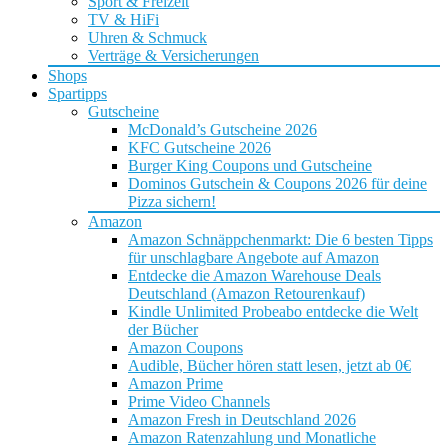
Sport & Freizeit
TV & HiFi
Uhren & Schmuck
Verträge & Versicherungen
Shops
Spartipps
Gutscheine
McDonald’s Gutscheine 2026
KFC Gutscheine 2026
Burger King Coupons und Gutscheine
Dominos Gutschein & Coupons 2026 für deine
Pizza sichern!
Amazon
Amazon Schnäppchenmarkt: Die 6 besten Tipps
für unschlagbare Angebote auf Amazon
Entdecke die Amazon Warehouse Deals
Deutschland (Amazon Retourenkauf)
Kindle Unlimited Probeabo entdecke die Welt
der Bücher
Amazon Coupons
Audible, Bücher hören statt lesen, jetzt ab 0€
Amazon Prime
Prime Video Channels
Amazon Fresh in Deutschland 2026
Amazon Ratenzahlung und Monatliche