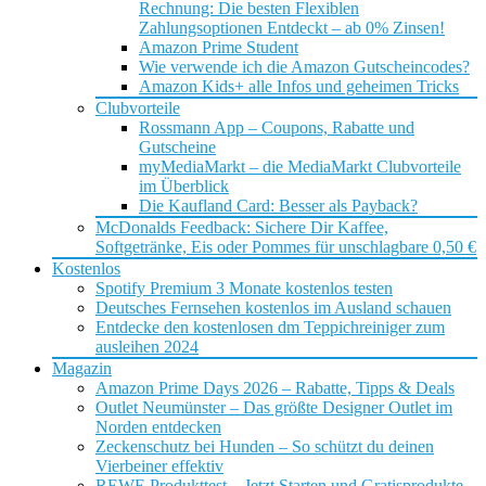
Rechnung: Die besten Flexiblen
Zahlungsoptionen Entdeckt – ab 0% Zinsen!
Amazon Prime Student
Wie verwende ich die Amazon Gutscheincodes?
Amazon Kids+ alle Infos und geheimen Tricks
Clubvorteile
Rossmann App – Coupons, Rabatte und
Gutscheine
myMediaMarkt – die MediaMarkt Clubvorteile
im Überblick
Die Kaufland Card: Besser als Payback?
McDonalds Feedback: Sichere Dir Kaffee,
Softgetränke, Eis oder Pommes für unschlagbare 0,50 €
Kostenlos
Spotify Premium 3 Monate kostenlos testen
Deutsches Fernsehen kostenlos im Ausland schauen
Entdecke den kostenlosen dm Teppichreiniger zum
ausleihen 2024
Magazin
Amazon Prime Days 2026 – Rabatte, Tipps & Deals
Outlet Neumünster – Das größte Designer Outlet im
Norden entdecken
Zeckenschutz bei Hunden – So schützt du deinen
Vierbeiner effektiv
REWE Produkttest – Jetzt Starten und Gratisprodukte