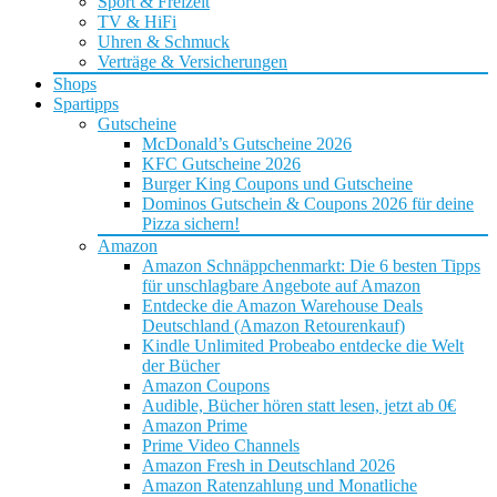
Sport & Freizeit
TV & HiFi
Uhren & Schmuck
Verträge & Versicherungen
Shops
Spartipps
Gutscheine
McDonald’s Gutscheine 2026
KFC Gutscheine 2026
Burger King Coupons und Gutscheine
Dominos Gutschein & Coupons 2026 für deine
Pizza sichern!
Amazon
Amazon Schnäppchenmarkt: Die 6 besten Tipps
für unschlagbare Angebote auf Amazon
Entdecke die Amazon Warehouse Deals
Deutschland (Amazon Retourenkauf)
Kindle Unlimited Probeabo entdecke die Welt
der Bücher
Amazon Coupons
Audible, Bücher hören statt lesen, jetzt ab 0€
Amazon Prime
Prime Video Channels
Amazon Fresh in Deutschland 2026
Amazon Ratenzahlung und Monatliche