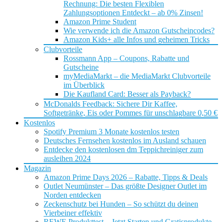
Rechnung: Die besten Flexiblen
Zahlungsoptionen Entdeckt – ab 0% Zinsen!
Amazon Prime Student
Wie verwende ich die Amazon Gutscheincodes?
Amazon Kids+ alle Infos und geheimen Tricks
Clubvorteile
Rossmann App – Coupons, Rabatte und
Gutscheine
myMediaMarkt – die MediaMarkt Clubvorteile
im Überblick
Die Kaufland Card: Besser als Payback?
McDonalds Feedback: Sichere Dir Kaffee,
Softgetränke, Eis oder Pommes für unschlagbare 0,50 €
Kostenlos
Spotify Premium 3 Monate kostenlos testen
Deutsches Fernsehen kostenlos im Ausland schauen
Entdecke den kostenlosen dm Teppichreiniger zum
ausleihen 2024
Magazin
Amazon Prime Days 2026 – Rabatte, Tipps & Deals
Outlet Neumünster – Das größte Designer Outlet im
Norden entdecken
Zeckenschutz bei Hunden – So schützt du deinen
Vierbeiner effektiv
REWE Produkttest – Jetzt Starten und Gratisprodukte