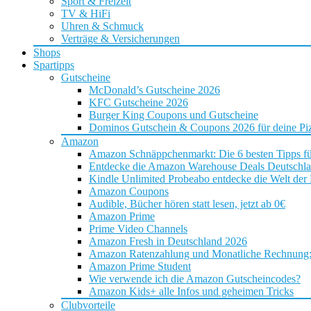
Sport & Freizeit
TV & HiFi
Uhren & Schmuck
Verträge & Versicherungen
Shops
Spartipps
Gutscheine
McDonald’s Gutscheine 2026
KFC Gutscheine 2026
Burger King Coupons und Gutscheine
Dominos Gutschein & Coupons 2026 für deine Piz
Amazon
Amazon Schnäppchenmarkt: Die 6 besten Tipps f
Entdecke die Amazon Warehouse Deals Deutschl
Kindle Unlimited Probeabo entdecke die Welt der
Amazon Coupons
Audible, Bücher hören statt lesen, jetzt ab 0€
Amazon Prime
Prime Video Channels
Amazon Fresh in Deutschland 2026
Amazon Ratenzahlung und Monatliche Rechnung: D
Amazon Prime Student
Wie verwende ich die Amazon Gutscheincodes?
Amazon Kids+ alle Infos und geheimen Tricks
Clubvorteile