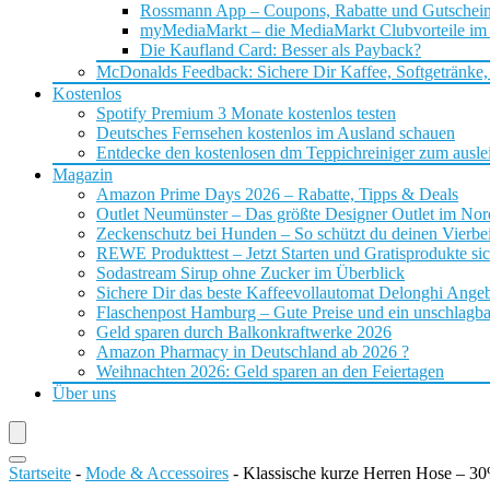
Rossmann App – Coupons, Rabatte und Gutschei
myMediaMarkt – die MediaMarkt Clubvorteile im
Die Kaufland Card: Besser als Payback?
McDonalds Feedback: Sichere Dir Kaffee, Softgetränke,
Kostenlos
Spotify Premium 3 Monate kostenlos testen
Deutsches Fernsehen kostenlos im Ausland schauen
Entdecke den kostenlosen dm Teppichreiniger zum ausle
Magazin
Amazon Prime Days 2026 – Rabatte, Tipps & Deals
Outlet Neumünster – Das größte Designer Outlet im No
Zeckenschutz bei Hunden – So schützt du deinen Vierbei
REWE Produkttest – Jetzt Starten und Gratisprodukte si
Sodastream Sirup ohne Zucker im Überblick
Sichere Dir das beste Kaffeevollautomat Delonghi Ange
Flaschenpost Hamburg – Gute Preise und ein unschlagba
Geld sparen durch Balkonkraftwerke 2026
Amazon Pharmacy in Deutschland ab 2026 ?
Weihnachten 2026: Geld sparen an den Feiertagen
Über uns
Startseite
-
Mode & Accessoires
-
Klassische kurze Herren Hose – 3