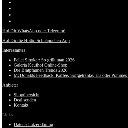
Hol Dir WhatsApp oder Telegram!
Hol Dir die Hottip Schnäppchen App
Interessantes
Pellet Smoker: So grillt man 2026
Galeria Kaufhof Online-Shop
Die Bratpfannen Trends 2026
McDonalds Feedback: Kaffee, Softgetränke, Eis oder Pommes f
Anbieter
Shopübersicht
Deal senden
Kontakt
Links
Datenschutzerklärung