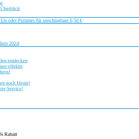
ne
 Überblick
 Eis oder Pommes für unschlagbare 0,50 €
ihen 2024
rden entdecken
ner effektiv
chern!
bot noch Heute!
rer Service!
0% Rabatt