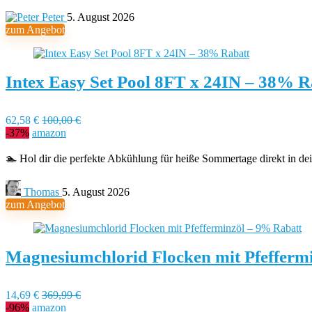
Peter
5. August 2026
zum Angebot
Intex Easy Set Pool 8FT x 24IN – 38% R
62,58 €
100,00 €
-37%
amazon
🏊 Hol dir die perfekte Abkühlung für heiße Sommertage direkt in d
Thomas
5. August 2026
zum Angebot
Magnesiumchlorid Flocken mit Pfefferm
14,69 €
369,99 €
-96%
amazon