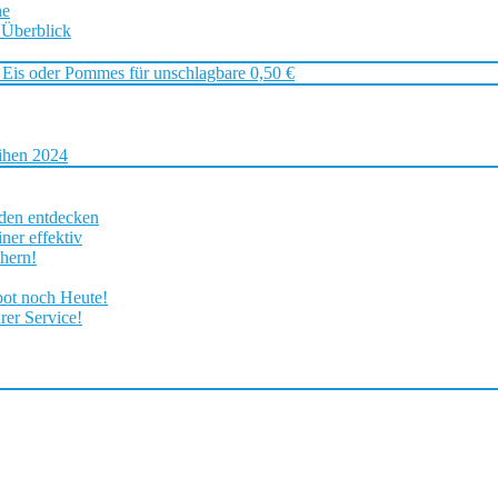
ne
 Überblick
 Eis oder Pommes für unschlagbare 0,50 €
ihen 2024
rden entdecken
ner effektiv
chern!
bot noch Heute!
rer Service!