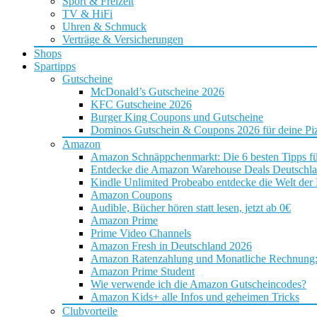
Sport & Freizeit
TV & HiFi
Uhren & Schmuck
Verträge & Versicherungen
Shops
Spartipps
Gutscheine
McDonald’s Gutscheine 2026
KFC Gutscheine 2026
Burger King Coupons und Gutscheine
Dominos Gutschein & Coupons 2026 für deine Piz
Amazon
Amazon Schnäppchenmarkt: Die 6 besten Tipps f
Entdecke die Amazon Warehouse Deals Deutschl
Kindle Unlimited Probeabo entdecke die Welt der
Amazon Coupons
Audible, Bücher hören statt lesen, jetzt ab 0€
Amazon Prime
Prime Video Channels
Amazon Fresh in Deutschland 2026
Amazon Ratenzahlung und Monatliche Rechnung: D
Amazon Prime Student
Wie verwende ich die Amazon Gutscheincodes?
Amazon Kids+ alle Infos und geheimen Tricks
Clubvorteile