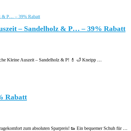
uszeit – Sandelholz & P… – 39% Rabatt
che Kleine Auszeit – Sandelholz & P! 💄 🛁 Kneipp …
% Rabatt
m Tragekomfort zum absoluten Sparpreis! 👟 Ein bequemer Schuh für …