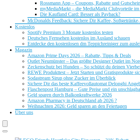
Rossmann App – Coupons, Rabatte und Gutschei
myMediaMarkt – die MediaMarkt Clubvorteile im
Die Kaufland Card: Besser als Payback?
McDonalds Feedback: Sichere Dir Kaffee, Softgetränke,
Kostenlos
Spotify Premium 3 Monate kostenlos testen
Deutsches Fernsehen kostenlos im Ausland schauen
Entdecke den kostenlosen dm Teppichreiniger zum ausle
Magazin
Amazon Prime Days 2026 – Rabatte, Tipps & Deals
Outlet Neumünster – Das größte Designer Outlet im No
Zeckenschutz bei Hunden – So schützt du deinen Vierbei
REWE Produkttest – Jetzt Starten und Gratisprodukte si
Sodastream Sirup ohne Zucker im Überblick
Sichere Dir das beste Kaffeevollautomat Delonghi Ange
Flaschenpost Hamburg – Gute Preise und ein unschlagba
Geld sparen durch Balkonkraftwerke 2026
Amazon Pharmacy in Deutschland ab 2026 ?
Weihnachten 2026: Geld sparen an den Feiertagen
Über uns