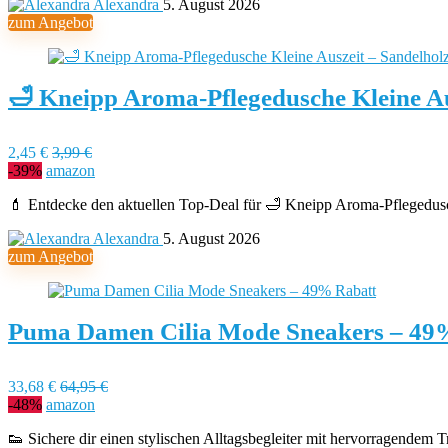
Alexandra
5. August 2026
zum Angebot
🛁 Kneipp Aroma-Pflegedusche Kleine A
2,45 €
3,99 €
-39%
amazon
💄 Entdecke den aktuellen Top-Deal für 🛁 Kneipp Aroma-Pflegedus
Alexandra
5. August 2026
zum Angebot
Puma Damen Cilia Mode Sneakers – 49
33,68 €
64,95 €
-48%
amazon
👟 Sichere dir einen stylischen Alltagsbegleiter mit hervorragende