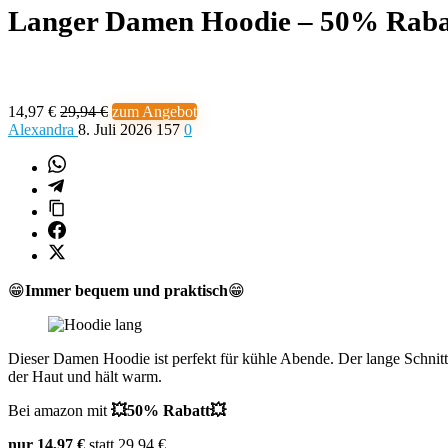
Langer Damen Hoodie – 50% Raba
14,97 €
29,94 €
zum Angebot
Alexandra
8. Juli 2026
157
0
😁
Immer bequem und praktisch
😁
Dieser Damen Hoodie ist perfekt für kühle Abende. Der lange Schnit
der Haut und hält warm.
Bei amazon mit
💥50% Rabatt💥
nur 14,97 €
statt 29,94 €