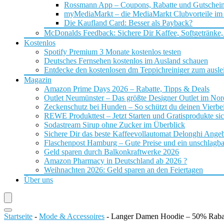
Rossmann App – Coupons, Rabatte und Gutschei
myMediaMarkt – die MediaMarkt Clubvorteile im
Die Kaufland Card: Besser als Payback?
McDonalds Feedback: Sichere Dir Kaffee, Softgetränke,
Kostenlos
Spotify Premium 3 Monate kostenlos testen
Deutsches Fernsehen kostenlos im Ausland schauen
Entdecke den kostenlosen dm Teppichreiniger zum ausle
Magazin
Amazon Prime Days 2026 – Rabatte, Tipps & Deals
Outlet Neumünster – Das größte Designer Outlet im No
Zeckenschutz bei Hunden – So schützt du deinen Vierbei
REWE Produkttest – Jetzt Starten und Gratisprodukte si
Sodastream Sirup ohne Zucker im Überblick
Sichere Dir das beste Kaffeevollautomat Delonghi Ange
Flaschenpost Hamburg – Gute Preise und ein unschlagba
Geld sparen durch Balkonkraftwerke 2026
Amazon Pharmacy in Deutschland ab 2026 ?
Weihnachten 2026: Geld sparen an den Feiertagen
Über uns
Startseite
-
Mode & Accessoires
-
Langer Damen Hoodie – 50% Raba