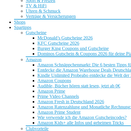
Sport & Freizeit
TV & HiFi
Uhren & Schmuck
Verträge & Versicherungen
Shops
Spartipps
Gutscheine
McDonald’s Gutscheine 2026
KFC Gutscheine 2026
Burger King Coupons und Gutscheine
Dominos Gutschein & Coupons 2026 für deine Piz
Amazon
Amazon Schnäppchenmarkt: Die 6 besten Tipps f
Entdecke die Amazon Warehouse Deals Deutschl
Kindle Unlimited Probeabo entdecke die Welt der
Amazon Coupons
Audible, Bücher hören statt lesen, jetzt ab 0€
Amazon Prime
Prime Video Channels
Amazon Fresh in Deutschland 2026
Amazon Ratenzahlung und Monatliche Rechnung: D
Amazon Prime Student
Wie verwende ich die Amazon Gutscheincodes?
Amazon Kids+ alle Infos und geheimen Tricks
Clubvorteile