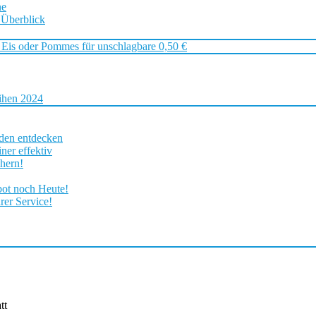
ne
 Überblick
 Eis oder Pommes für unschlagbare 0,50 €
ihen 2024
rden entdecken
ner effektiv
chern!
bot noch Heute!
rer Service!
tt