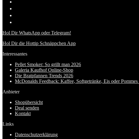
Hol Dir WhatsApp oder Telegram!
Hol Dir die Hottip Schnäppchen App
Interessantes
Pellet Smoker: So grillt man 2026
Galeria Kaufhof Online-Shop
Die Bratpfannen Trends 2026
McDonalds Feedback: Kaffee, Softgetränke, Eis oder Pommes f
Anbieter
Shopübersicht
Deal senden
Kontakt
Links
Datenschutzerklärung