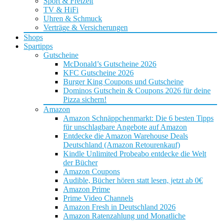
Sport & Freizeit
TV & HiFi
Uhren & Schmuck
Verträge & Versicherungen
Shops
Spartipps
Gutscheine
McDonald’s Gutscheine 2026
KFC Gutscheine 2026
Burger King Coupons und Gutscheine
Dominos Gutschein & Coupons 2026 für deine
Pizza sichern!
Amazon
Amazon Schnäppchenmarkt: Die 6 besten Tipps
für unschlagbare Angebote auf Amazon
Entdecke die Amazon Warehouse Deals
Deutschland (Amazon Retourenkauf)
Kindle Unlimited Probeabo entdecke die Welt
der Bücher
Amazon Coupons
Audible, Bücher hören statt lesen, jetzt ab 0€
Amazon Prime
Prime Video Channels
Amazon Fresh in Deutschland 2026
Amazon Ratenzahlung und Monatliche