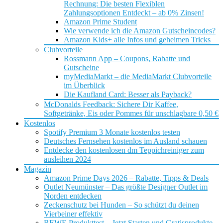
Rechnung: Die besten Flexiblen
Zahlungsoptionen Entdeckt – ab 0% Zinsen!
Amazon Prime Student
Wie verwende ich die Amazon Gutscheincodes?
Amazon Kids+ alle Infos und geheimen Tricks
Clubvorteile
Rossmann App – Coupons, Rabatte und
Gutscheine
myMediaMarkt – die MediaMarkt Clubvorteile
im Überblick
Die Kaufland Card: Besser als Payback?
McDonalds Feedback: Sichere Dir Kaffee,
Softgetränke, Eis oder Pommes für unschlagbare 0,50 €
Kostenlos
Spotify Premium 3 Monate kostenlos testen
Deutsches Fernsehen kostenlos im Ausland schauen
Entdecke den kostenlosen dm Teppichreiniger zum
ausleihen 2024
Magazin
Amazon Prime Days 2026 – Rabatte, Tipps & Deals
Outlet Neumünster – Das größte Designer Outlet im
Norden entdecken
Zeckenschutz bei Hunden – So schützt du deinen
Vierbeiner effektiv
REWE Produkttest – Jetzt Starten und Gratisprodukte