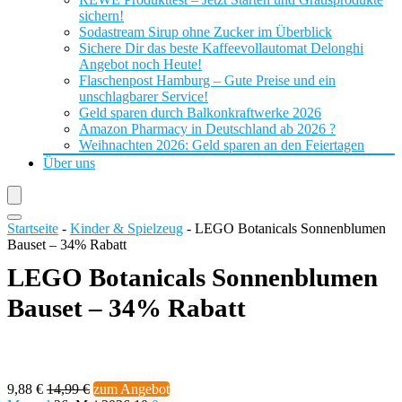
sichern!
Sodastream Sirup ohne Zucker im Überblick
Sichere Dir das beste Kaffeevollautomat Delonghi
Angebot noch Heute!
Flaschenpost Hamburg – Gute Preise und ein
unschlagbarer Service!
Geld sparen durch Balkonkraftwerke 2026
Amazon Pharmacy in Deutschland ab 2026 ?
Weihnachten 2026: Geld sparen an den Feiertagen
Über uns
Startseite
-
Kinder & Spielzeug
-
LEGO Botanicals Sonnenblumen
Bauset – 34% Rabatt
LEGO Botanicals Sonnenblumen
Bauset – 34% Rabatt
9,88 €
14,99 €
zum Angebot