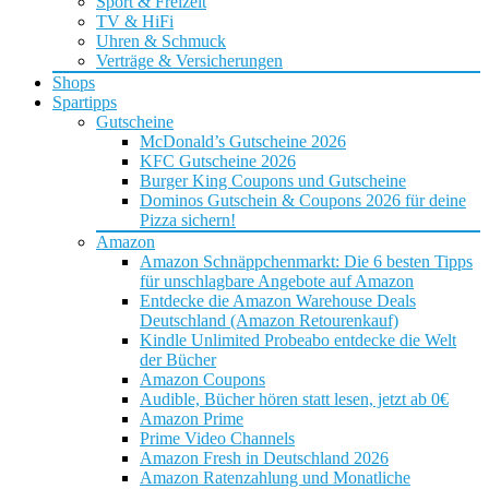
Sport & Freizeit
TV & HiFi
Uhren & Schmuck
Verträge & Versicherungen
Shops
Spartipps
Gutscheine
McDonald’s Gutscheine 2026
KFC Gutscheine 2026
Burger King Coupons und Gutscheine
Dominos Gutschein & Coupons 2026 für deine
Pizza sichern!
Amazon
Amazon Schnäppchenmarkt: Die 6 besten Tipps
für unschlagbare Angebote auf Amazon
Entdecke die Amazon Warehouse Deals
Deutschland (Amazon Retourenkauf)
Kindle Unlimited Probeabo entdecke die Welt
der Bücher
Amazon Coupons
Audible, Bücher hören statt lesen, jetzt ab 0€
Amazon Prime
Prime Video Channels
Amazon Fresh in Deutschland 2026
Amazon Ratenzahlung und Monatliche