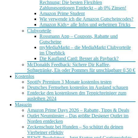
Rechnung: Die besten Flexiblen
Zahlungsoptionen Entdeckt – ab 0% Zinsen!
Amazon Prime Student
Wie verwende ich die Amazon Gutscheincodes?
Amazon Kids+ alle Infos und geheimen Tricks
Clubvorteile
Rossmann App – Coupons, Rabatte und
Gutscheine
myMediaMarkt – die MediaMarkt Clubvorteile
im Überblick
Die Kaufland Card: Besser als Payback?
McDonalds Feedback: Sichere Dir Kaffee,
Softgetränke, Eis oder Pommes für unschlagbare 0,50 €
Kostenlos
Spotify Premium 3 Monate kostenlos testen
Deutsches Fernsehen kostenlos im Ausland schauen
Entdecke den kostenlosen dm Teppichreiniger zum
ausleihen 2024
Magazin
Amazon Prime Days 2026 – Rabatte, Tipps & Deals
Outlet Neumünster – Das größte Designer Outlet im
Norden entdecken
Zeckenschutz bei Hunden – So schützt du deinen
Vierbeiner effektiv
REWE Produkttest – Jetzt Starten und Gratisprodukte