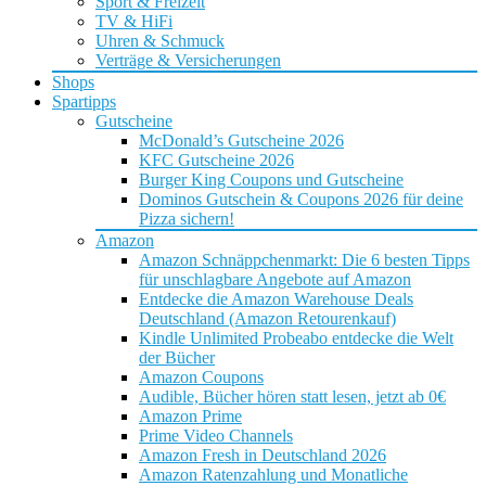
Sport & Freizeit
TV & HiFi
Uhren & Schmuck
Verträge & Versicherungen
Shops
Spartipps
Gutscheine
McDonald’s Gutscheine 2026
KFC Gutscheine 2026
Burger King Coupons und Gutscheine
Dominos Gutschein & Coupons 2026 für deine
Pizza sichern!
Amazon
Amazon Schnäppchenmarkt: Die 6 besten Tipps
für unschlagbare Angebote auf Amazon
Entdecke die Amazon Warehouse Deals
Deutschland (Amazon Retourenkauf)
Kindle Unlimited Probeabo entdecke die Welt
der Bücher
Amazon Coupons
Audible, Bücher hören statt lesen, jetzt ab 0€
Amazon Prime
Prime Video Channels
Amazon Fresh in Deutschland 2026
Amazon Ratenzahlung und Monatliche