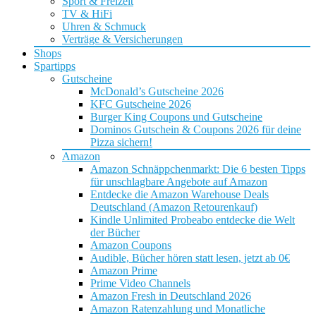
Sport & Freizeit
TV & HiFi
Uhren & Schmuck
Verträge & Versicherungen
Shops
Spartipps
Gutscheine
McDonald’s Gutscheine 2026
KFC Gutscheine 2026
Burger King Coupons und Gutscheine
Dominos Gutschein & Coupons 2026 für deine
Pizza sichern!
Amazon
Amazon Schnäppchenmarkt: Die 6 besten Tipps
für unschlagbare Angebote auf Amazon
Entdecke die Amazon Warehouse Deals
Deutschland (Amazon Retourenkauf)
Kindle Unlimited Probeabo entdecke die Welt
der Bücher
Amazon Coupons
Audible, Bücher hören statt lesen, jetzt ab 0€
Amazon Prime
Prime Video Channels
Amazon Fresh in Deutschland 2026
Amazon Ratenzahlung und Monatliche