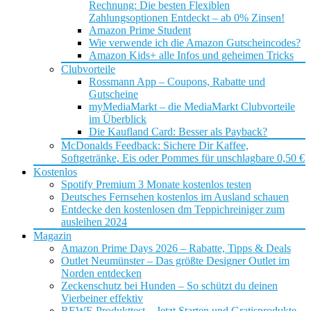
Rechnung: Die besten Flexiblen
Zahlungsoptionen Entdeckt – ab 0% Zinsen!
Amazon Prime Student
Wie verwende ich die Amazon Gutscheincodes?
Amazon Kids+ alle Infos und geheimen Tricks
Clubvorteile
Rossmann App – Coupons, Rabatte und
Gutscheine
myMediaMarkt – die MediaMarkt Clubvorteile
im Überblick
Die Kaufland Card: Besser als Payback?
McDonalds Feedback: Sichere Dir Kaffee,
Softgetränke, Eis oder Pommes für unschlagbare 0,50 €
Kostenlos
Spotify Premium 3 Monate kostenlos testen
Deutsches Fernsehen kostenlos im Ausland schauen
Entdecke den kostenlosen dm Teppichreiniger zum
ausleihen 2024
Magazin
Amazon Prime Days 2026 – Rabatte, Tipps & Deals
Outlet Neumünster – Das größte Designer Outlet im
Norden entdecken
Zeckenschutz bei Hunden – So schützt du deinen
Vierbeiner effektiv
REWE Produkttest – Jetzt Starten und Gratisprodukte