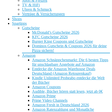
Sport & Freizeit
TV & HiFi
Uhren & Schmuck
Verträge & Versicherungen
Shops
Spartipps
Gutscheine
McDonald’s Gutscheine 2026
KFC Gutscheine 2026
Burger King Coupons und Gutscheine
Dominos Gutschein & Coupons 2026 für deine
Pizza sichern!
Amazon
Amazon Schnäppchenmarkt: Die 6 besten Tipps
für unschlagbare Angebote auf Amazon
Entdecke die Amazon Warehouse Deals
Deutschland (Amazon Retourenkauf)
Kindle Unlimited Probeabo entdecke die Welt
der Bücher
Amazon Coupons
Audible, Bücher hören statt lesen, jetzt ab 0€
Amazon Prime
Prime Video Channels
Amazon Fresh in Deutschland 2026
Amazon Ratenzahlung und Monatliche