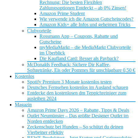
Rechnung: Die besten Flexiblen
Zahlungsoptionen Entdeckt – ab 0% Zinsen!
Amazon Prime Student
Wie verwende ich die Amazon Gutscheincodes?
Amazon Kids+ alle Infos und geheimen Tricks
Clubvorteile
Rossmann App – Coupons, Rabatte und
Gutscheine
myMediaMarkt – die MediaMarkt Clubvorteile
im Überblick
Die Kaufland Card: Besser als Payback?
McDonalds Feedback: Sichere Dir Kaffee,
Softgetränke, Eis oder Pommes für unschlagbare 0,50 €
Kostenlos
Spotify Premium 3 Monate kostenlos testen
Deutsches Fernsehen kostenlos im Ausland schauen
Entdecke den kostenlosen dm Teppichreiniger zum
ausleihen 2024
Magazin
Amazon Prime Days 2026 – Rabatte, Tipps & Deals
Outlet Neumünster – Das größte Designer Outlet im
Norden entdecken
Zeckenschutz bei Hunden – So schützt du deinen
Vierbeiner effektiv
REWE Produkttest – Jetzt Starten und Gratisprodukte