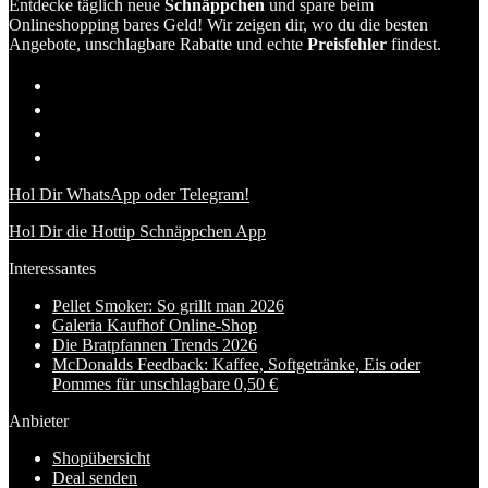
Entdecke täglich neue
Schnäppchen
und spare beim
Onlineshopping bares Geld! Wir zeigen dir, wo du die besten
Angebote, unschlagbare Rabatte und echte
Preisfehler
findest.
Hol Dir WhatsApp oder Telegram!
Hol Dir die Hottip Schnäppchen App
Interessantes
Pellet Smoker: So grillt man 2026
Galeria Kaufhof Online-Shop
Die Bratpfannen Trends 2026
McDonalds Feedback: Kaffee, Softgetränke, Eis oder
Pommes für unschlagbare 0,50 €
Anbieter
Shopübersicht
Deal senden