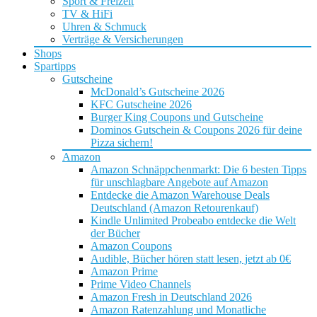
Sport & Freizeit
TV & HiFi
Uhren & Schmuck
Verträge & Versicherungen
Shops
Spartipps
Gutscheine
McDonald’s Gutscheine 2026
KFC Gutscheine 2026
Burger King Coupons und Gutscheine
Dominos Gutschein & Coupons 2026 für deine
Pizza sichern!
Amazon
Amazon Schnäppchenmarkt: Die 6 besten Tipps
für unschlagbare Angebote auf Amazon
Entdecke die Amazon Warehouse Deals
Deutschland (Amazon Retourenkauf)
Kindle Unlimited Probeabo entdecke die Welt
der Bücher
Amazon Coupons
Audible, Bücher hören statt lesen, jetzt ab 0€
Amazon Prime
Prime Video Channels
Amazon Fresh in Deutschland 2026
Amazon Ratenzahlung und Monatliche