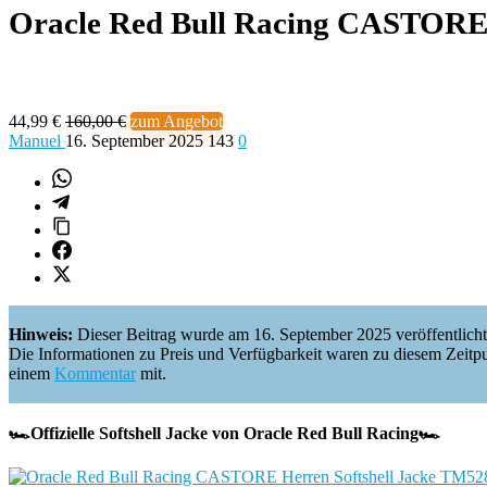
Oracle Red Bull Racing CASTORE
44,99 €
160,00 €
zum Angebot
Manuel
16. September 2025
143
0
Hinweis:
Dieser Beitrag wurde am 16. September 2025 veröffentlicht
Die Informationen zu Preis und Verfügbarkeit waren zu diesem Zeitpunkt 
einem
Kommentar
mit.
🏎️Offizielle Softshell Jacke von Oracle Red Bull Racing🏎️