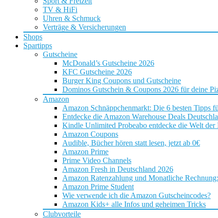
Sport & Freizeit
TV & HiFi
Uhren & Schmuck
Verträge & Versicherungen
Shops
Spartipps
Gutscheine
McDonald’s Gutscheine 2026
KFC Gutscheine 2026
Burger King Coupons und Gutscheine
Dominos Gutschein & Coupons 2026 für deine Piz
Amazon
Amazon Schnäppchenmarkt: Die 6 besten Tipps f
Entdecke die Amazon Warehouse Deals Deutschl
Kindle Unlimited Probeabo entdecke die Welt der
Amazon Coupons
Audible, Bücher hören statt lesen, jetzt ab 0€
Amazon Prime
Prime Video Channels
Amazon Fresh in Deutschland 2026
Amazon Ratenzahlung und Monatliche Rechnung: D
Amazon Prime Student
Wie verwende ich die Amazon Gutscheincodes?
Amazon Kids+ alle Infos und geheimen Tricks
Clubvorteile