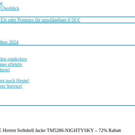
ne
 Überblick
 Eis oder Pommes für unschlagbare 0,50 €
ihen 2024
rden entdecken
ner effektiv
chern!
bot noch Heute!
rer Service!
E Herren Softshell Jacke TM5286-NIGHTYSKY – 72% Rabatt