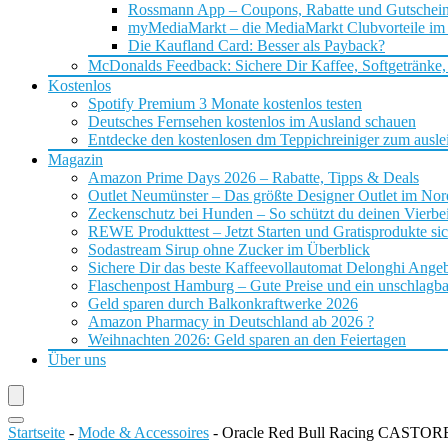
Rossmann App – Coupons, Rabatte und Gutschei
myMediaMarkt – die MediaMarkt Clubvorteile im
Die Kaufland Card: Besser als Payback?
McDonalds Feedback: Sichere Dir Kaffee, Softgetränke,
Kostenlos
Spotify Premium 3 Monate kostenlos testen
Deutsches Fernsehen kostenlos im Ausland schauen
Entdecke den kostenlosen dm Teppichreiniger zum ausle
Magazin
Amazon Prime Days 2026 – Rabatte, Tipps & Deals
Outlet Neumünster – Das größte Designer Outlet im No
Zeckenschutz bei Hunden – So schützt du deinen Vierbei
REWE Produkttest – Jetzt Starten und Gratisprodukte si
Sodastream Sirup ohne Zucker im Überblick
Sichere Dir das beste Kaffeevollautomat Delonghi Ange
Flaschenpost Hamburg – Gute Preise und ein unschlagba
Geld sparen durch Balkonkraftwerke 2026
Amazon Pharmacy in Deutschland ab 2026 ?
Weihnachten 2026: Geld sparen an den Feiertagen
Über uns
Startseite
-
Mode & Accessoires
-
Oracle Red Bull Racing CASTOR