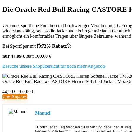
Die Oracle Red Bull Racing CASTORE
verbindet sportliche Funktion mit hochwertiger Verarbeitung. Gefertigt
widerstandsfähig, sodass die Jacke auch bei regelmäßigem Gebrauch 
ermöglicht ein komfortables Tragen über längere Zeiträume, während d
Bei SportSpar mit
💥
72% Rabatt💥
nur 44,99 €
statt 160,00 €
Besuche unsere Shopübersicht für noch mehr Angebote
Oracle Red Bull Racing CASTORE Herren Softshell Jacke TM52
44,99 €
160,00 €
zum Angebot
Manuel
"Hottip jeden Tag wachsen zu sehen und dabei den Alltag
leidenschaftlicher Unternehmer widme ich mich täglich m