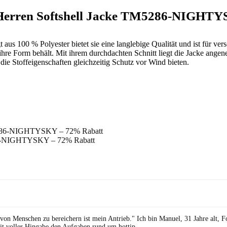
 Herren Softshell Jacke TM5286-NIGHT
 aus 100 % Polyester bietet sie eine langlebige Qualität und ist für ver
ihre Form behält. Mit ihrem durchdachten Schnitt liegt die Jacke ang
ie Stoffeigenschaften gleichzeitig Schutz vor Wind bieten.
86-NIGHTYSKY – 72% Rabatt
 von Menschen zu bereichern ist mein Antrieb." Ich bin Manuel, 31 Jahre alt, 
it voller Hingabe den Aufgaben rund um hottip.